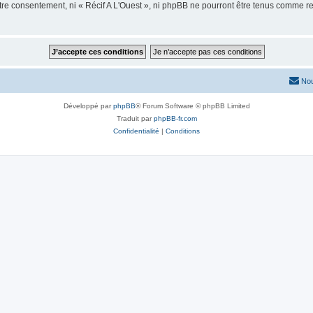
otre consentement, ni « Récif A L'Ouest », ni phpBB ne pourront être tenus comme r
Nou
Développé par
phpBB
® Forum Software © phpBB Limited
Traduit par
phpBB-fr.com
Confidentialité
|
Conditions