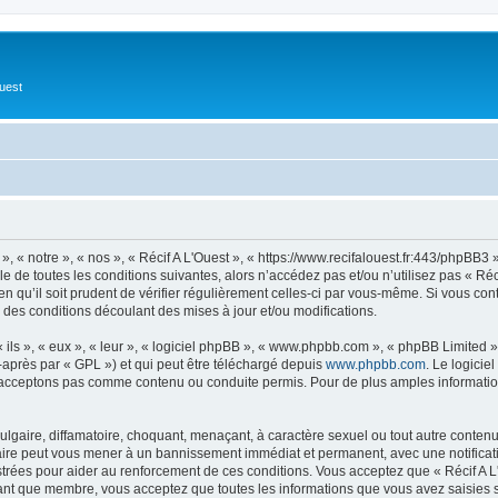
Ouest
», « notre », « nos », « Récif A L'Ouest », « https://www.recifalouest.fr:443/phpBB
 de toutes les conditions suivantes, alors n’accédez pas et/ou n’utilisez pas « Réc
 qu’il soit prudent de vérifier régulièrement celles-ci par vous-même. Si vous con
 des conditions découlant des mises à jour et/ou modifications.
ls », « eux », « leur », « logiciel phpBB », « www.phpbb.com », « phpBB Limited »,
-après par « GPL ») et qui peut être téléchargé depuis
www.phpbb.com
. Le logicie
acceptons pas comme contenu ou conduite permis. Pour de plus amples informations
lgaire, diffamatoire, choquant, menaçant, à caractère sexuel ou tout autre contenu 
 faire peut vous mener à un bannissement immédiat et permanent, avec une notificati
rées pour aider au renforcement de ces conditions. Vous acceptez que « Récif A L'
tant que membre, vous acceptez que toutes les informations que vous avez saisies