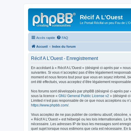
Récif A L'Ouest
Le Portail Récifal un peu Fou de L'
Accès rapide
FAQ
Accueil
Index du forum
Récif A L'Ouest - Enregistrement
En accédant à « Récif A L'Ouest » (désigné ci-après par « nous 
suivantes. Si vous n’acceptez pas d’être légalement responsable
moment et nous ferons tout pour que vous en soyez informé, bien
ont été effectués, vous acceptez d’être légalement responsable
Nos forums sont développés par phpBB (désigné ci-après par « i
sous la licence «
GNU General Public License v2
» (désigné ci
Limited n’est pas responsable de ce que nous acceptons ou n’
https://www.phpbb.com/
.
Vous acceptez de ne pas publier de contenu abusif, obscène, vu
« Récif A L'Ouest » est hébergé ou les lois internationales. Le
nécessaire. Les adresses IP de tous les messages sont enregist
quel sujet lorsque nous estimons que cela est nécessaire. En 