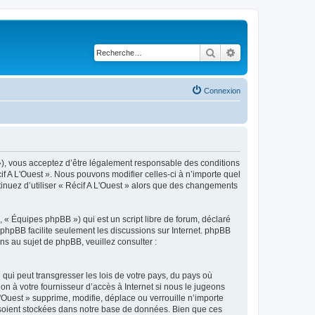
Rechercher
Recherche avancé
Connexion
3 »), vous acceptez d’être légalement responsable des conditions
if A L'Ouest ». Nous pouvons modifier celles-ci à n’importe quel
tinuez d’utiliser « Récif A L'Ouest » alors que des changements
 « Équipes phpBB ») qui est un script libre de forum, déclaré
l phpBB facilite seulement les discussions sur Internet. phpBB
 au sujet de phpBB, veuillez consulter :
qui peut transgresser les lois de votre pays, du pays où
on à votre fournisseur d’accès à Internet si nous le jugeons
Ouest » supprime, modifie, déplace ou verrouille n’importe
 soient stockées dans notre base de données. Bien que ces