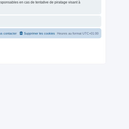
esponsables en cas de tentative de piratage visant à
s contacter
Supprimer les cookies
Heures au format
UTC+01:00