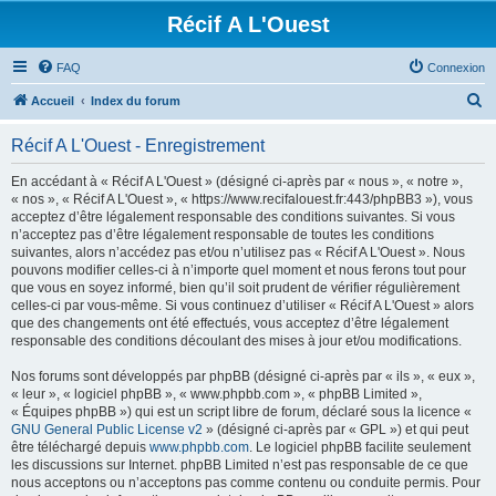
Récif A L'Ouest
FAQ
Connexion
R
Accueil
Index du forum
e
Récif A L'Ouest - Enregistrement
c
h
En accédant à « Récif A L'Ouest » (désigné ci-après par « nous », « notre »,
« nos », « Récif A L'Ouest », « https://www.recifalouest.fr:443/phpBB3 »), vous
e
acceptez d’être légalement responsable des conditions suivantes. Si vous
r
n’acceptez pas d’être légalement responsable de toutes les conditions
suivantes, alors n’accédez pas et/ou n’utilisez pas « Récif A L'Ouest ». Nous
c
pouvons modifier celles-ci à n’importe quel moment et nous ferons tout pour
h
que vous en soyez informé, bien qu’il soit prudent de vérifier régulièrement
celles-ci par vous-même. Si vous continuez d’utiliser « Récif A L'Ouest » alors
e
que des changements ont été effectués, vous acceptez d’être légalement
r
responsable des conditions découlant des mises à jour et/ou modifications.
Nos forums sont développés par phpBB (désigné ci-après par « ils », « eux »,
« leur », « logiciel phpBB », « www.phpbb.com », « phpBB Limited »,
« Équipes phpBB ») qui est un script libre de forum, déclaré sous la licence «
GNU General Public License v2
» (désigné ci-après par « GPL ») et qui peut
être téléchargé depuis
www.phpbb.com
. Le logiciel phpBB facilite seulement
les discussions sur Internet. phpBB Limited n’est pas responsable de ce que
nous acceptons ou n’acceptons pas comme contenu ou conduite permis. Pour