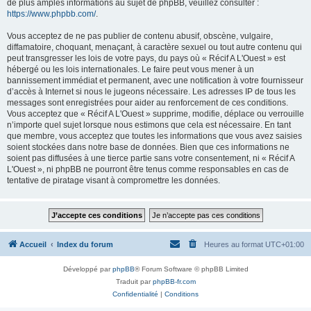
de plus amples informations au sujet de phpBB, veuillez consulter :
https://www.phpbb.com/
.
Vous acceptez de ne pas publier de contenu abusif, obscène, vulgaire,
diffamatoire, choquant, menaçant, à caractère sexuel ou tout autre contenu qui
peut transgresser les lois de votre pays, du pays où « Récif A L'Ouest » est
hébergé ou les lois internationales. Le faire peut vous mener à un
bannissement immédiat et permanent, avec une notification à votre fournisseur
d’accès à Internet si nous le jugeons nécessaire. Les adresses IP de tous les
messages sont enregistrées pour aider au renforcement de ces conditions.
Vous acceptez que « Récif A L'Ouest » supprime, modifie, déplace ou verrouille
n’importe quel sujet lorsque nous estimons que cela est nécessaire. En tant
que membre, vous acceptez que toutes les informations que vous avez saisies
soient stockées dans notre base de données. Bien que ces informations ne
soient pas diffusées à une tierce partie sans votre consentement, ni « Récif A
L'Ouest », ni phpBB ne pourront être tenus comme responsables en cas de
tentative de piratage visant à compromettre les données.
Accueil
Index du forum
Heures au format
UTC+01:00
Développé par
phpBB
® Forum Software © phpBB Limited
Traduit par
phpBB-fr.com
Confidentialité
|
Conditions