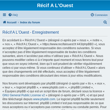
Récif A L'Ouest
FAQ
Connexion
R
Accueil
Index du forum
e
Récif A L'Ouest - Enregistrement
c
h
En accédant à « Récif A L'Ouest » (désigné ci-après par « nous », « notre »,
« nos », « Récif A L'Ouest », « https://www.recifalouest.fr:443/phpBB3 »), vous
e
acceptez d’être légalement responsable des conditions suivantes. Si vous
r
n’acceptez pas d’être légalement responsable de toutes les conditions
suivantes, alors n’accédez pas et/ou n’utilisez pas « Récif A L'Ouest ». Nous
c
pouvons modifier celles-ci à n’importe quel moment et nous ferons tout pour
h
que vous en soyez informé, bien qu’il soit prudent de vérifier régulièrement
celles-ci par vous-même. Si vous continuez d’utiliser « Récif A L'Ouest » alors
e
que des changements ont été effectués, vous acceptez d’être légalement
r
responsable des conditions découlant des mises à jour et/ou modifications.
Nos forums sont développés par phpBB (désigné ci-après par « ils », « eux »,
« leur », « logiciel phpBB », « www.phpbb.com », « phpBB Limited »,
« Équipes phpBB ») qui est un script libre de forum, déclaré sous la licence «
GNU General Public License v2
» (désigné ci-après par « GPL ») et qui peut
être téléchargé depuis
www.phpbb.com
. Le logiciel phpBB facilite seulement
les discussions sur Internet. phpBB Limited n’est pas responsable de ce que
nous acceptons ou n’acceptons pas comme contenu ou conduite permis. Pour