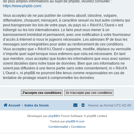
de plus amples informations au sujet de phpBB, veuillez consulter :
https://www.phpbb.com/
.
Vous acceptez de ne pas publier de contenu abusif, obscène, vulgaire,
diffamatoire, choquant, menaçant, à caractère sexuel ou tout autre contenu qui
peut transgresser les lois de votre pays, du pays où « Récif A L'Ouest » est
hébergé ou les lois internationales. Le faire peut vous mener à un
bannissement immédiat et permanent, avec une notification à votre fournisseur
d’accès à Internet si nous le jugeons nécessaire. Les adresses IP de tous les
messages sont enregistrées pour aider au renforcement de ces conditions.
Vous acceptez que « Récif A L'Ouest » supprime, modifie, déplace ou verrouille
n’importe quel sujet lorsque nous estimons que cela est nécessaire. En tant
que membre, vous acceptez que toutes les informations que vous avez saisies
soient stockées dans notre base de données. Bien que ces informations ne
soient pas diffusées à une tierce partie sans votre consentement, ni « Récif A
L'Ouest », ni phpBB ne pourront être tenus comme responsables en cas de
tentative de piratage visant à compromettre les données.
Accueil
Index du forum
Heures au format
UTC+01:00
Développé par
phpBB
® Forum Software © phpBB Limited
Traduit par
phpBB-fr.com
Confidentialité
|
Conditions