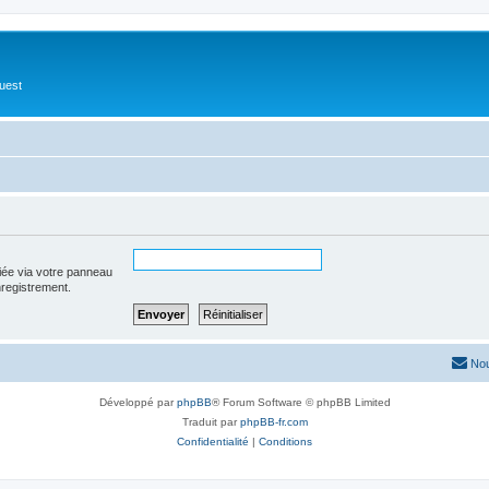
Ouest
iée via votre panneau
enregistrement.
Nou
Développé par
phpBB
® Forum Software © phpBB Limited
Traduit par
phpBB-fr.com
Confidentialité
|
Conditions