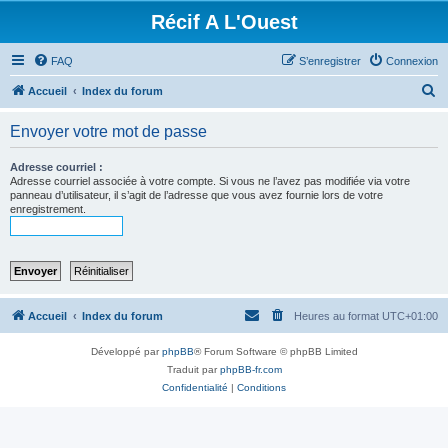
Récif A L'Ouest
FAQ
S’enregistrer
Connexion
R
Accueil
Index du forum
e
Envoyer votre mot de passe
c
h
Adresse courriel :
Adresse courriel associée à votre compte. Si vous ne l’avez pas modifiée via votre
e
panneau d’utilisateur, il s’agit de l’adresse que vous avez fournie lors de votre
enregistrement.
r
c
h
e
r
Accueil
Index du forum
Heures au format
UTC+01:00
Développé par
phpBB
® Forum Software © phpBB Limited
Traduit par
phpBB-fr.com
Confidentialité
|
Conditions