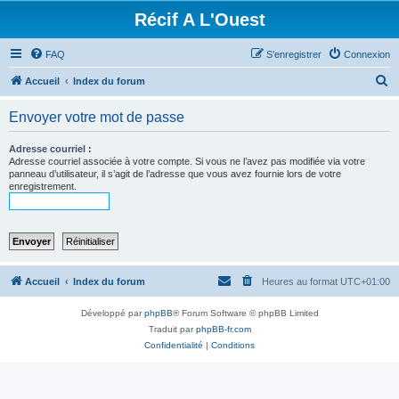
Récif A L'Ouest
FAQ
S’enregistrer
Connexion
R
Accueil
Index du forum
e
Envoyer votre mot de passe
c
h
Adresse courriel :
Adresse courriel associée à votre compte. Si vous ne l’avez pas modifiée via votre
e
panneau d’utilisateur, il s’agit de l’adresse que vous avez fournie lors de votre
enregistrement.
r
c
h
e
r
Accueil
Index du forum
Heures au format
UTC+01:00
Développé par
phpBB
® Forum Software © phpBB Limited
Traduit par
phpBB-fr.com
Confidentialité
|
Conditions