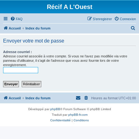
Récif A L'Ouest
FAQ
S’enregistrer
Connexion
R
Accueil
Index du forum
e
Envoyer votre mot de passe
c
h
Adresse courriel :
Adresse courriel associée à votre compte. Si vous ne l’avez pas modifiée via votre
e
panneau d’utilisateur, il s’agit de l’adresse que vous avez fournie lors de votre
enregistrement.
r
c
h
e
r
Accueil
Index du forum
Heures au format
UTC+01:00
Développé par
phpBB
® Forum Software © phpBB Limited
Traduit par
phpBB-fr.com
Confidentialité
|
Conditions