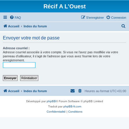
Récif A L'Ouest
FAQ
S’enregistrer
Connexion
R
Accueil
Index du forum
e
Envoyer votre mot de passe
c
h
Adresse courriel :
Adresse courriel associée à votre compte. Si vous ne l’avez pas modifiée via votre
e
panneau d’utilisateur, il s’agit de l’adresse que vous avez fournie lors de votre
enregistrement.
r
c
h
e
r
Accueil
Index du forum
Heures au format
UTC+01:00
Développé par
phpBB
® Forum Software © phpBB Limited
Traduit par
phpBB-fr.com
Confidentialité
|
Conditions