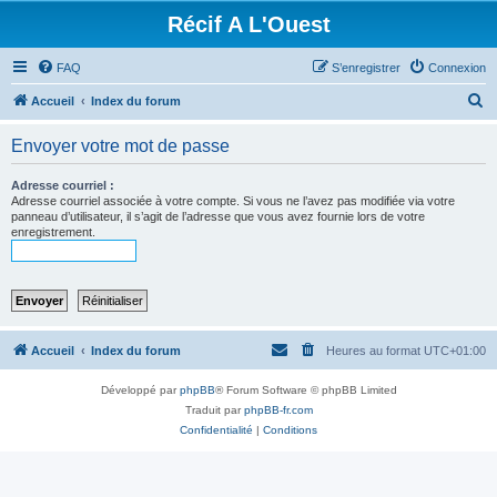
Récif A L'Ouest
FAQ
S’enregistrer
Connexion
R
Accueil
Index du forum
e
Envoyer votre mot de passe
c
h
Adresse courriel :
Adresse courriel associée à votre compte. Si vous ne l’avez pas modifiée via votre
e
panneau d’utilisateur, il s’agit de l’adresse que vous avez fournie lors de votre
enregistrement.
r
c
h
e
r
Accueil
Index du forum
Heures au format
UTC+01:00
Développé par
phpBB
® Forum Software © phpBB Limited
Traduit par
phpBB-fr.com
Confidentialité
|
Conditions