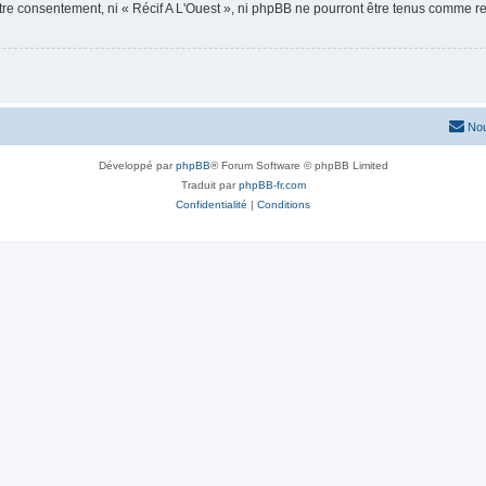
otre consentement, ni « Récif A L'Ouest », ni phpBB ne pourront être tenus comme r
Nou
Développé par
phpBB
® Forum Software © phpBB Limited
Traduit par
phpBB-fr.com
Confidentialité
|
Conditions