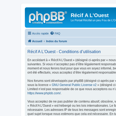
Récif A L'Ouest
Le Portail Récifal un peu Fou de L'
Accès rapide
FAQ
Accueil
Index du forum
Récif A L'Ouest - Conditions d’utilisation
En accédant à « Récif A L'Ouest » (désigné ci-après par « nous 
suivantes. Si vous n’acceptez pas d’être légalement responsable
moment et nous ferons tout pour que vous en soyez informé, bien
ont été effectués, vous acceptez d’être légalement responsable
Nos forums sont développés par phpBB (désigné ci-après par « i
sous la licence «
GNU General Public License v2
» (désigné ci
Limited n’est pas responsable de ce que nous acceptons ou n’
https://www.phpbb.com/
.
Vous acceptez de ne pas publier de contenu abusif, obscène, vu
« Récif A L'Ouest » est hébergé ou les lois internationales. Le
nécessaire. Les adresses IP de tous les messages sont enregist
quel sujet lorsque nous estimons que cela est nécessaire. En 