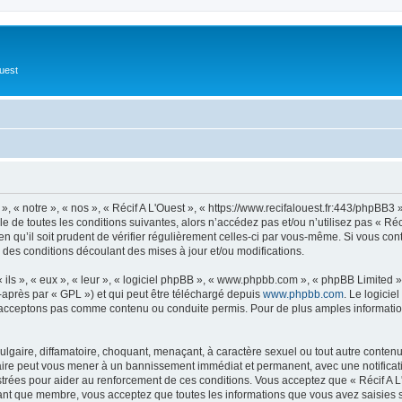
Ouest
», « notre », « nos », « Récif A L'Ouest », « https://www.recifalouest.fr:443/phpBB
 de toutes les conditions suivantes, alors n’accédez pas et/ou n’utilisez pas « Réc
 qu’il soit prudent de vérifier régulièrement celles-ci par vous-même. Si vous con
 des conditions découlant des mises à jour et/ou modifications.
ls », « eux », « leur », « logiciel phpBB », « www.phpbb.com », « phpBB Limited »,
-après par « GPL ») et qui peut être téléchargé depuis
www.phpbb.com
. Le logicie
acceptons pas comme contenu ou conduite permis. Pour de plus amples informations
lgaire, diffamatoire, choquant, menaçant, à caractère sexuel ou tout autre contenu 
 faire peut vous mener à un bannissement immédiat et permanent, avec une notificati
rées pour aider au renforcement de ces conditions. Vous acceptez que « Récif A L'
tant que membre, vous acceptez que toutes les informations que vous avez saisies