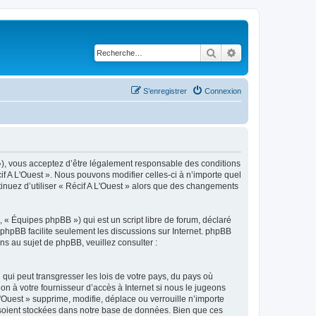
Rechercher
Recherche avancé
S’enregistrer
Connexion
3 »), vous acceptez d’être légalement responsable des conditions
if A L'Ouest ». Nous pouvons modifier celles-ci à n’importe quel
tinuez d’utiliser « Récif A L'Ouest » alors que des changements
 « Équipes phpBB ») qui est un script libre de forum, déclaré
l phpBB facilite seulement les discussions sur Internet. phpBB
 au sujet de phpBB, veuillez consulter :
qui peut transgresser les lois de votre pays, du pays où
on à votre fournisseur d’accès à Internet si nous le jugeons
Ouest » supprime, modifie, déplace ou verrouille n’importe
 soient stockées dans notre base de données. Bien que ces