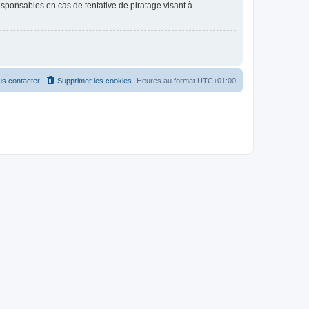
esponsables en cas de tentative de piratage visant à
s contacter
Supprimer les cookies
Heures au format
UTC+01:00