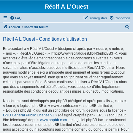
Récif A L'Ouest
FAQ
S’enregistrer
Connexion
R
Accueil
Index du forum
e
Récif A L'Ouest - Conditions d’utilisation
c
h
En accédant à « Récif A L'Ouest » (désigné ci-après par « nous », « notre »,
« nos », « Récif A L'Ouest », « https://www.recifalouest.fr:443/phpBB3 »), vous
e
acceptez d’être légalement responsable des conditions suivantes. Si vous
r
n’acceptez pas d’être légalement responsable de toutes les conditions
suivantes, alors n’accédez pas et/ou n’utilisez pas « Récif A L'Ouest ». Nous
c
pouvons modifier celles-ci à n’importe quel moment et nous ferons tout pour
h
que vous en soyez informé, bien qu’il soit prudent de vérifier régulièrement
celles-ci par vous-même. Si vous continuez d’utiliser « Récif A L'Ouest » alors
e
que des changements ont été effectués, vous acceptez d’être légalement
r
responsable des conditions découlant des mises à jour et/ou modifications.
Nos forums sont développés par phpBB (désigné ci-après par « ils », « eux »,
« leur », « logiciel phpBB », « www.phpbb.com », « phpBB Limited »,
« Équipes phpBB ») qui est un script libre de forum, déclaré sous la licence «
GNU General Public License v2
» (désigné ci-après par « GPL ») et qui peut
être téléchargé depuis
www.phpbb.com
. Le logiciel phpBB facilite seulement
les discussions sur Internet. phpBB Limited n’est pas responsable de ce que
nous acceptons ou n’acceptons pas comme contenu ou conduite permis. Pour