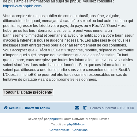
de plus amples informations au sujet de phpBB, veuillez consulter :
https://www.phpbb.com/
.
Vous acceptez de ne pas publier de contenu abusif, obscène, vulgaire,
diffamatoire, choquant, menaçant, à caractère sexuel ou tout autre contenu qui
peut transgresser les lois de votre pays, du pays où « Récif A L'Ouest » est
hébergé ou les lois internationales. Le faire peut vous mener à un
bannissement immédiat et permanent, avec une notification à votre fournisseur
d’accès à Internet si nous le jugeons nécessaire. Les adresses IP de tous les
messages sont enregistrées pour aider au renforcement de ces conditions.
Vous acceptez que « Récif A L'Ouest » supprime, modifie, déplace ou verrouille
n’importe quel sujet lorsque nous estimons que cela est nécessaire. En tant
que membre, vous acceptez que toutes les informations que vous avez saisies
soient stockées dans notre base de données. Bien que ces informations ne
soient pas diffusées à une tierce partie sans votre consentement, ni « Récif A
L'Ouest », ni phpBB ne pourront être tenus comme responsables en cas de
tentative de piratage visant à compromettre les données.
Retour à la page précédente
Accueil
Index du forum
Heures au format
UTC+01:00
Développé par
phpBB
® Forum Software © phpBB Limited
Traduit par
phpBB-fr.com
Confidentialité
|
Conditions