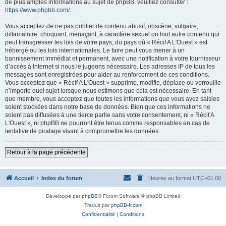
de plus amples informations au sujet de phpBB, veuillez consulter :
https://www.phpbb.com/
.
Vous acceptez de ne pas publier de contenu abusif, obscène, vulgaire,
diffamatoire, choquant, menaçant, à caractère sexuel ou tout autre contenu qui
peut transgresser les lois de votre pays, du pays où « Récif A L'Ouest » est
hébergé ou les lois internationales. Le faire peut vous mener à un
bannissement immédiat et permanent, avec une notification à votre fournisseur
d’accès à Internet si nous le jugeons nécessaire. Les adresses IP de tous les
messages sont enregistrées pour aider au renforcement de ces conditions.
Vous acceptez que « Récif A L'Ouest » supprime, modifie, déplace ou verrouille
n’importe quel sujet lorsque nous estimons que cela est nécessaire. En tant
que membre, vous acceptez que toutes les informations que vous avez saisies
soient stockées dans notre base de données. Bien que ces informations ne
soient pas diffusées à une tierce partie sans votre consentement, ni « Récif A
L'Ouest », ni phpBB ne pourront être tenus comme responsables en cas de
tentative de piratage visant à compromettre les données.
Retour à la page précédente
Accueil
Index du forum
Heures au format
UTC+01:00
Développé par
phpBB
® Forum Software © phpBB Limited
Traduit par
phpBB-fr.com
Confidentialité
|
Conditions