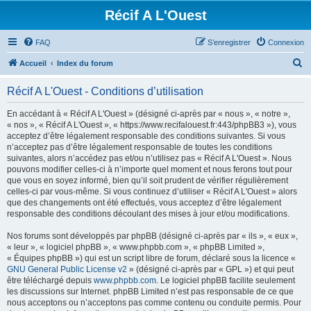
Récif A L'Ouest
FAQ
S’enregistrer
Connexion
R
Accueil
Index du forum
e
Récif A L'Ouest - Conditions d’utilisation
c
h
En accédant à « Récif A L'Ouest » (désigné ci-après par « nous », « notre »,
« nos », « Récif A L'Ouest », « https://www.recifalouest.fr:443/phpBB3 »), vous
e
acceptez d’être légalement responsable des conditions suivantes. Si vous
r
n’acceptez pas d’être légalement responsable de toutes les conditions
suivantes, alors n’accédez pas et/ou n’utilisez pas « Récif A L'Ouest ». Nous
c
pouvons modifier celles-ci à n’importe quel moment et nous ferons tout pour
h
que vous en soyez informé, bien qu’il soit prudent de vérifier régulièrement
celles-ci par vous-même. Si vous continuez d’utiliser « Récif A L'Ouest » alors
e
que des changements ont été effectués, vous acceptez d’être légalement
r
responsable des conditions découlant des mises à jour et/ou modifications.
Nos forums sont développés par phpBB (désigné ci-après par « ils », « eux »,
« leur », « logiciel phpBB », « www.phpbb.com », « phpBB Limited »,
« Équipes phpBB ») qui est un script libre de forum, déclaré sous la licence «
GNU General Public License v2
» (désigné ci-après par « GPL ») et qui peut
être téléchargé depuis
www.phpbb.com
. Le logiciel phpBB facilite seulement
les discussions sur Internet. phpBB Limited n’est pas responsable de ce que
nous acceptons ou n’acceptons pas comme contenu ou conduite permis. Pour