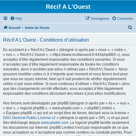
Récif A L'Ouest
FAQ
S’enregistrer
Connexion
R
Accueil
Index du forum
e
Récif A L'Ouest - Conditions d’utilisation
c
h
En accédant à « Récif A L'Ouest » (désigné ci-après par « nous », « notre »,
« nos », « Récif A L'Ouest », « https://www.recifalouest.fr:443/phpBB3 »), vous
e
acceptez d’être légalement responsable des conditions suivantes. Si vous
r
n’acceptez pas d’être légalement responsable de toutes les conditions
suivantes, alors n’accédez pas et/ou n’utilisez pas « Récif A L'Ouest ». Nous
c
pouvons modifier celles-ci à n’importe quel moment et nous ferons tout pour
h
que vous en soyez informé, bien qu’il soit prudent de vérifier régulièrement
celles-ci par vous-même. Si vous continuez d’utiliser « Récif A L'Ouest » alors
e
que des changements ont été effectués, vous acceptez d’être légalement
r
responsable des conditions découlant des mises à jour et/ou modifications.
Nos forums sont développés par phpBB (désigné ci-après par « ils », « eux »,
« leur », « logiciel phpBB », « www.phpbb.com », « phpBB Limited »,
« Équipes phpBB ») qui est un script libre de forum, déclaré sous la licence «
GNU General Public License v2
» (désigné ci-après par « GPL ») et qui peut
être téléchargé depuis
www.phpbb.com
. Le logiciel phpBB facilite seulement
les discussions sur Internet. phpBB Limited n’est pas responsable de ce que
nous acceptons ou n’acceptons pas comme contenu ou conduite permis. Pour