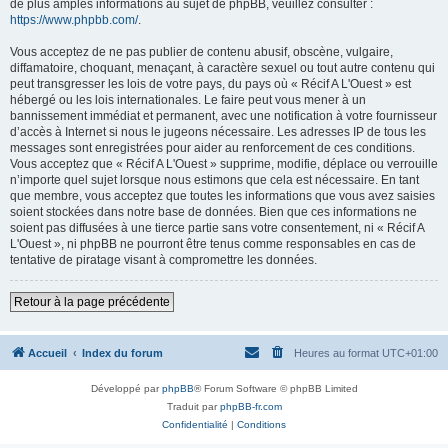
de plus amples informations au sujet de phpBB, veuillez consulter :
https://www.phpbb.com/
.
Vous acceptez de ne pas publier de contenu abusif, obscène, vulgaire,
diffamatoire, choquant, menaçant, à caractère sexuel ou tout autre contenu qui
peut transgresser les lois de votre pays, du pays où « Récif A L'Ouest » est
hébergé ou les lois internationales. Le faire peut vous mener à un
bannissement immédiat et permanent, avec une notification à votre fournisseur
d’accès à Internet si nous le jugeons nécessaire. Les adresses IP de tous les
messages sont enregistrées pour aider au renforcement de ces conditions.
Vous acceptez que « Récif A L'Ouest » supprime, modifie, déplace ou verrouille
n’importe quel sujet lorsque nous estimons que cela est nécessaire. En tant
que membre, vous acceptez que toutes les informations que vous avez saisies
soient stockées dans notre base de données. Bien que ces informations ne
soient pas diffusées à une tierce partie sans votre consentement, ni « Récif A
L'Ouest », ni phpBB ne pourront être tenus comme responsables en cas de
tentative de piratage visant à compromettre les données.
Retour à la page précédente
Accueil
Index du forum
Heures au format
UTC+01:00
Développé par
phpBB
® Forum Software © phpBB Limited
Traduit par
phpBB-fr.com
Confidentialité
|
Conditions