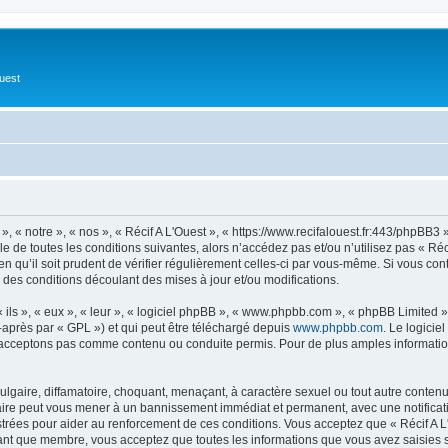
Ouest
», « notre », « nos », « Récif A L'Ouest », « https://www.recifalouest.fr:443/phpBB
 de toutes les conditions suivantes, alors n’accédez pas et/ou n’utilisez pas « Réc
 qu’il soit prudent de vérifier régulièrement celles-ci par vous-même. Si vous con
 des conditions découlant des mises à jour et/ou modifications.
ls », « eux », « leur », « logiciel phpBB », « www.phpbb.com », « phpBB Limited »,
-après par « GPL ») et qui peut être téléchargé depuis
www.phpbb.com
. Le logicie
acceptons pas comme contenu ou conduite permis. Pour de plus amples informations
lgaire, diffamatoire, choquant, menaçant, à caractère sexuel ou tout autre contenu 
 faire peut vous mener à un bannissement immédiat et permanent, avec une notificati
rées pour aider au renforcement de ces conditions. Vous acceptez que « Récif A L'
tant que membre, vous acceptez que toutes les informations que vous avez saisies