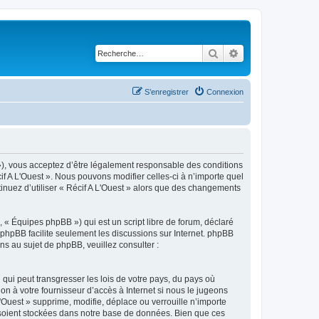
Rechercher
Recherche avancé
S’enregistrer
Connexion
3 »), vous acceptez d’être légalement responsable des conditions
if A L'Ouest ». Nous pouvons modifier celles-ci à n’importe quel
tinuez d’utiliser « Récif A L'Ouest » alors que des changements
 « Équipes phpBB ») qui est un script libre de forum, déclaré
l phpBB facilite seulement les discussions sur Internet. phpBB
 au sujet de phpBB, veuillez consulter :
qui peut transgresser les lois de votre pays, du pays où
on à votre fournisseur d’accès à Internet si nous le jugeons
Ouest » supprime, modifie, déplace ou verrouille n’importe
 soient stockées dans notre base de données. Bien que ces