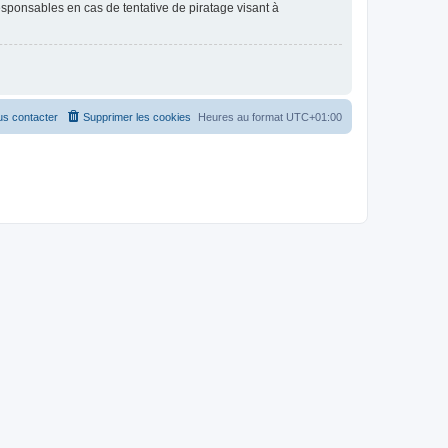
esponsables en cas de tentative de piratage visant à
s contacter
Supprimer les cookies
Heures au format
UTC+01:00