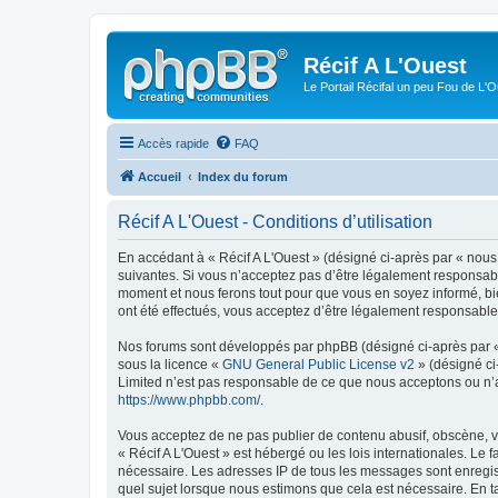
Récif A L'Ouest
Le Portail Récifal un peu Fou de L'
Accès rapide
FAQ
Accueil
Index du forum
Récif A L'Ouest - Conditions d’utilisation
En accédant à « Récif A L'Ouest » (désigné ci-après par « nous 
suivantes. Si vous n’acceptez pas d’être légalement responsable
moment et nous ferons tout pour que vous en soyez informé, bien
ont été effectués, vous acceptez d’être légalement responsable
Nos forums sont développés par phpBB (désigné ci-après par « i
sous la licence «
GNU General Public License v2
» (désigné ci
Limited n’est pas responsable de ce que nous acceptons ou n’
https://www.phpbb.com/
.
Vous acceptez de ne pas publier de contenu abusif, obscène, vu
« Récif A L'Ouest » est hébergé ou les lois internationales. Le
nécessaire. Les adresses IP de tous les messages sont enregist
quel sujet lorsque nous estimons que cela est nécessaire. En 