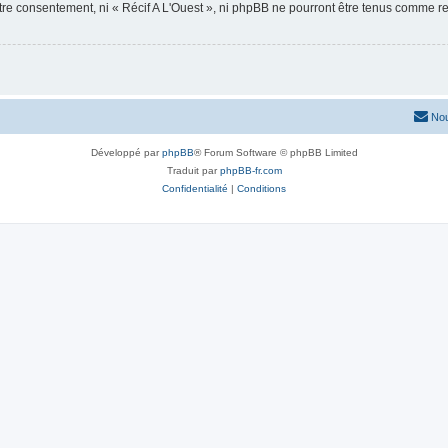
otre consentement, ni « Récif A L'Ouest », ni phpBB ne pourront être tenus comme r
Nou
Développé par
phpBB
® Forum Software © phpBB Limited
Traduit par
phpBB-fr.com
Confidentialité
|
Conditions