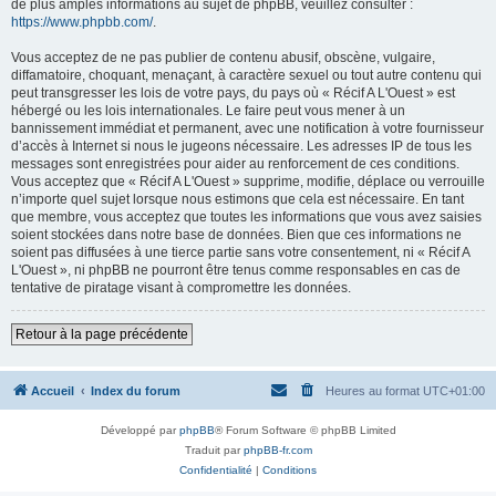
de plus amples informations au sujet de phpBB, veuillez consulter :
https://www.phpbb.com/
.
Vous acceptez de ne pas publier de contenu abusif, obscène, vulgaire,
diffamatoire, choquant, menaçant, à caractère sexuel ou tout autre contenu qui
peut transgresser les lois de votre pays, du pays où « Récif A L'Ouest » est
hébergé ou les lois internationales. Le faire peut vous mener à un
bannissement immédiat et permanent, avec une notification à votre fournisseur
d’accès à Internet si nous le jugeons nécessaire. Les adresses IP de tous les
messages sont enregistrées pour aider au renforcement de ces conditions.
Vous acceptez que « Récif A L'Ouest » supprime, modifie, déplace ou verrouille
n’importe quel sujet lorsque nous estimons que cela est nécessaire. En tant
que membre, vous acceptez que toutes les informations que vous avez saisies
soient stockées dans notre base de données. Bien que ces informations ne
soient pas diffusées à une tierce partie sans votre consentement, ni « Récif A
L'Ouest », ni phpBB ne pourront être tenus comme responsables en cas de
tentative de piratage visant à compromettre les données.
Retour à la page précédente
Accueil
Index du forum
Heures au format
UTC+01:00
Développé par
phpBB
® Forum Software © phpBB Limited
Traduit par
phpBB-fr.com
Confidentialité
|
Conditions