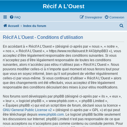
Récif A L'Ouest
FAQ
S’enregistrer
Connexion
R
Accueil
Index du forum
e
Récif A L'Ouest - Conditions d’utilisation
c
h
En accédant à « Récif A L'Ouest » (désigné ci-après par « nous », « notre »,
« nos », « Récif A L'Ouest », « https://www.recifalouest.fr:443/phpBB3 »), vous
e
acceptez d’être légalement responsable des conditions suivantes. Si vous
r
n’acceptez pas d’être légalement responsable de toutes les conditions
suivantes, alors n’accédez pas et/ou n’utilisez pas « Récif A L'Ouest ». Nous
c
pouvons modifier celles-ci à n’importe quel moment et nous ferons tout pour
h
que vous en soyez informé, bien qu’il soit prudent de vérifier régulièrement
celles-ci par vous-même. Si vous continuez d’utiliser « Récif A L'Ouest » alors
e
que des changements ont été effectués, vous acceptez d’être légalement
r
responsable des conditions découlant des mises à jour et/ou modifications.
Nos forums sont développés par phpBB (désigné ci-après par « ils », « eux »,
« leur », « logiciel phpBB », « www.phpbb.com », « phpBB Limited »,
« Équipes phpBB ») qui est un script libre de forum, déclaré sous la licence «
GNU General Public License v2
» (désigné ci-après par « GPL ») et qui peut
être téléchargé depuis
www.phpbb.com
. Le logiciel phpBB facilite seulement
les discussions sur Internet. phpBB Limited n’est pas responsable de ce que
nous acceptons ou n’acceptons pas comme contenu ou conduite permis. Pour