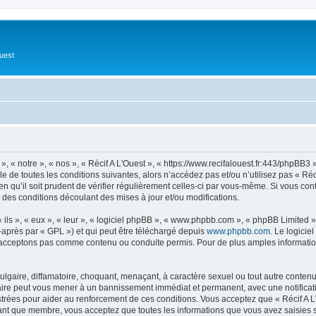
Ouest
», « notre », « nos », « Récif A L'Ouest », « https://www.recifalouest.fr:443/phpBB
 de toutes les conditions suivantes, alors n’accédez pas et/ou n’utilisez pas « Réc
 qu’il soit prudent de vérifier régulièrement celles-ci par vous-même. Si vous con
 des conditions découlant des mises à jour et/ou modifications.
ls », « eux », « leur », « logiciel phpBB », « www.phpbb.com », « phpBB Limited »,
-après par « GPL ») et qui peut être téléchargé depuis
www.phpbb.com
. Le logicie
acceptons pas comme contenu ou conduite permis. Pour de plus amples informations
lgaire, diffamatoire, choquant, menaçant, à caractère sexuel ou tout autre contenu 
 faire peut vous mener à un bannissement immédiat et permanent, avec une notificati
rées pour aider au renforcement de ces conditions. Vous acceptez que « Récif A L'
tant que membre, vous acceptez que toutes les informations que vous avez saisies