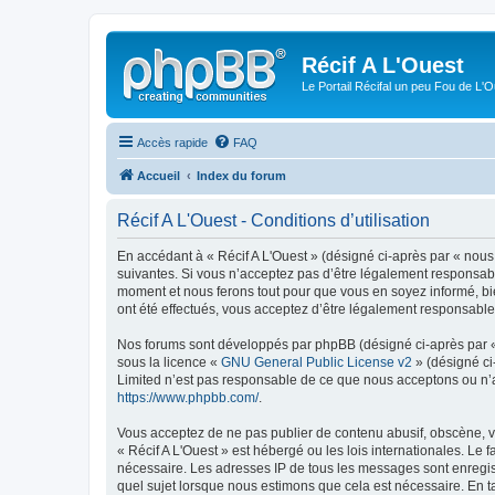
Récif A L'Ouest
Le Portail Récifal un peu Fou de L'
Accès rapide
FAQ
Accueil
Index du forum
Récif A L'Ouest - Conditions d’utilisation
En accédant à « Récif A L'Ouest » (désigné ci-après par « nous 
suivantes. Si vous n’acceptez pas d’être légalement responsable
moment et nous ferons tout pour que vous en soyez informé, bien
ont été effectués, vous acceptez d’être légalement responsable
Nos forums sont développés par phpBB (désigné ci-après par « i
sous la licence «
GNU General Public License v2
» (désigné ci
Limited n’est pas responsable de ce que nous acceptons ou n’
https://www.phpbb.com/
.
Vous acceptez de ne pas publier de contenu abusif, obscène, vu
« Récif A L'Ouest » est hébergé ou les lois internationales. Le
nécessaire. Les adresses IP de tous les messages sont enregist
quel sujet lorsque nous estimons que cela est nécessaire. En 