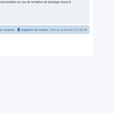
esponsables en cas de tentative de piratage visant à
s contacter
Supprimer les cookies
Heures au format
UTC+01:00