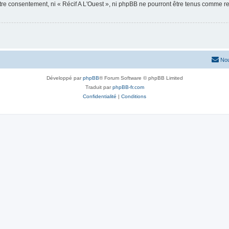
otre consentement, ni « Récif A L'Ouest », ni phpBB ne pourront être tenus comme r
Nou
Développé par
phpBB
® Forum Software © phpBB Limited
Traduit par
phpBB-fr.com
Confidentialité
|
Conditions