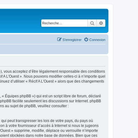
Rechercher
Recherche avancé
S’enregistrer
Connexion
3 »), vous acceptez d’être légalement responsable des conditions
if A L'Ouest ». Nous pouvons modifier celles-ci à n’importe quel
tinuez d’utiliser « Récif A L'Ouest » alors que des changements
 « Équipes phpBB ») qui est un script libre de forum, déclaré
l phpBB facilite seulement les discussions sur Internet. phpBB
 au sujet de phpBB, veuillez consulter :
qui peut transgresser les lois de votre pays, du pays où
on à votre fournisseur d’accès à Internet si nous le jugeons
Ouest » supprime, modifie, déplace ou verrouille n’importe
 soient stockées dans notre base de données. Bien que ces