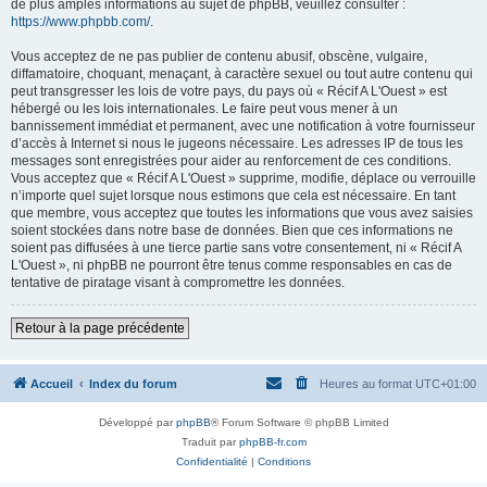
de plus amples informations au sujet de phpBB, veuillez consulter :
https://www.phpbb.com/
.
Vous acceptez de ne pas publier de contenu abusif, obscène, vulgaire,
diffamatoire, choquant, menaçant, à caractère sexuel ou tout autre contenu qui
peut transgresser les lois de votre pays, du pays où « Récif A L'Ouest » est
hébergé ou les lois internationales. Le faire peut vous mener à un
bannissement immédiat et permanent, avec une notification à votre fournisseur
d’accès à Internet si nous le jugeons nécessaire. Les adresses IP de tous les
messages sont enregistrées pour aider au renforcement de ces conditions.
Vous acceptez que « Récif A L'Ouest » supprime, modifie, déplace ou verrouille
n’importe quel sujet lorsque nous estimons que cela est nécessaire. En tant
que membre, vous acceptez que toutes les informations que vous avez saisies
soient stockées dans notre base de données. Bien que ces informations ne
soient pas diffusées à une tierce partie sans votre consentement, ni « Récif A
L'Ouest », ni phpBB ne pourront être tenus comme responsables en cas de
tentative de piratage visant à compromettre les données.
Retour à la page précédente
Accueil
Index du forum
Heures au format
UTC+01:00
Développé par
phpBB
® Forum Software © phpBB Limited
Traduit par
phpBB-fr.com
Confidentialité
|
Conditions