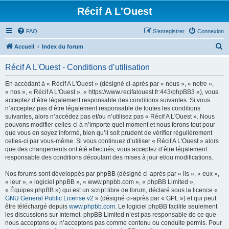
Récif A L'Ouest
FAQ
S’enregistrer
Connexion
R
Accueil
Index du forum
e
Récif A L'Ouest - Conditions d’utilisation
c
h
En accédant à « Récif A L'Ouest » (désigné ci-après par « nous », « notre »,
« nos », « Récif A L'Ouest », « https://www.recifalouest.fr:443/phpBB3 »), vous
e
acceptez d’être légalement responsable des conditions suivantes. Si vous
r
n’acceptez pas d’être légalement responsable de toutes les conditions
suivantes, alors n’accédez pas et/ou n’utilisez pas « Récif A L'Ouest ». Nous
c
pouvons modifier celles-ci à n’importe quel moment et nous ferons tout pour
h
que vous en soyez informé, bien qu’il soit prudent de vérifier régulièrement
celles-ci par vous-même. Si vous continuez d’utiliser « Récif A L'Ouest » alors
e
que des changements ont été effectués, vous acceptez d’être légalement
r
responsable des conditions découlant des mises à jour et/ou modifications.
Nos forums sont développés par phpBB (désigné ci-après par « ils », « eux »,
« leur », « logiciel phpBB », « www.phpbb.com », « phpBB Limited »,
« Équipes phpBB ») qui est un script libre de forum, déclaré sous la licence «
GNU General Public License v2
» (désigné ci-après par « GPL ») et qui peut
être téléchargé depuis
www.phpbb.com
. Le logiciel phpBB facilite seulement
les discussions sur Internet. phpBB Limited n’est pas responsable de ce que
nous acceptons ou n’acceptons pas comme contenu ou conduite permis. Pour