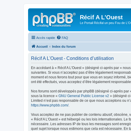
Récif A L'Ouest
Le Portail Récifal un peu Fou de L'
Accès rapide
FAQ
Accueil
Index du forum
Récif A L'Ouest - Conditions d’utilisation
En accédant à « Récif A L'Ouest » (désigné ci-après par « nous 
suivantes. Si vous n’acceptez pas d’être légalement responsable
moment et nous ferons tout pour que vous en soyez informé, bien
ont été effectués, vous acceptez d’être légalement responsable
Nos forums sont développés par phpBB (désigné ci-après par « i
sous la licence «
GNU General Public License v2
» (désigné ci
Limited n’est pas responsable de ce que nous acceptons ou n’
https://www.phpbb.com/
.
Vous acceptez de ne pas publier de contenu abusif, obscène, vu
« Récif A L'Ouest » est hébergé ou les lois internationales. Le
nécessaire. Les adresses IP de tous les messages sont enregist
quel sujet lorsque nous estimons que cela est nécessaire. En 