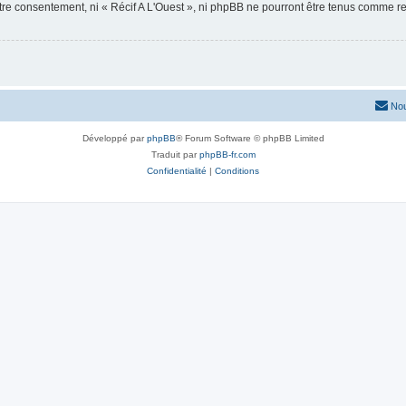
otre consentement, ni « Récif A L'Ouest », ni phpBB ne pourront être tenus comme r
Nou
Développé par
phpBB
® Forum Software © phpBB Limited
Traduit par
phpBB-fr.com
Confidentialité
|
Conditions