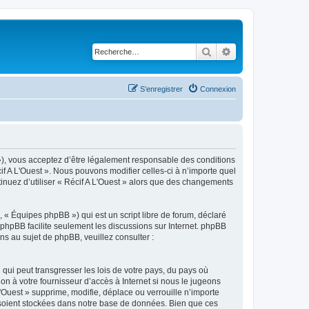
Rechercher
Recherche avancé
S’enregistrer
Connexion
3 »), vous acceptez d’être légalement responsable des conditions
if A L'Ouest ». Nous pouvons modifier celles-ci à n’importe quel
tinuez d’utiliser « Récif A L'Ouest » alors que des changements
 « Équipes phpBB ») qui est un script libre de forum, déclaré
l phpBB facilite seulement les discussions sur Internet. phpBB
 au sujet de phpBB, veuillez consulter :
qui peut transgresser les lois de votre pays, du pays où
on à votre fournisseur d’accès à Internet si nous le jugeons
Ouest » supprime, modifie, déplace ou verrouille n’importe
 soient stockées dans notre base de données. Bien que ces