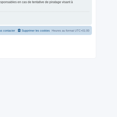
esponsables en cas de tentative de piratage visant à
s contacter
Supprimer les cookies
Heures au format
UTC+01:00