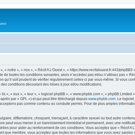
Ouest
», « notre », « nos », « Récif A L'Ouest », « https://www.recifalouest.fr:443/phpBB
 de toutes les conditions suivantes, alors n’accédez pas et/ou n’utilisez pas « Réc
 qu’il soit prudent de vérifier régulièrement celles-ci par vous-même. Si vous con
 des conditions découlant des mises à jour et/ou modifications.
ls », « eux », « leur », « logiciel phpBB », « www.phpbb.com », « phpBB Limited »,
-après par « GPL ») et qui peut être téléchargé depuis
www.phpbb.com
. Le logicie
acceptons pas comme contenu ou conduite permis. Pour de plus amples informations
lgaire, diffamatoire, choquant, menaçant, à caractère sexuel ou tout autre contenu 
 faire peut vous mener à un bannissement immédiat et permanent, avec une notificati
rées pour aider au renforcement de ces conditions. Vous acceptez que « Récif A L'
tant que membre, vous acceptez que toutes les informations que vous avez saisies