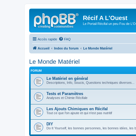
Récif A L'Ouest
Le Portail Récifal un peu Fou de L'
Accès rapide
FAQ
Accueil
Index du forum
Le Monde Matériel
Le Monde Matériel
FORUM
Le Matériel en général
Descriptions, Info, Soucis, Questions techniques diverses...
Tests et Paramètres
Analyses et Chimie Récifale
Les Ajouts Chimiques en Récifal
Tout ce que l'on ajoute et qui n'est pas nutritif
DIY
Do It Yourself, les bonnes personnes, les bonnes idées, les bo