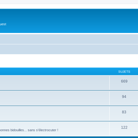
Ouest
SUJETS
669
94
83
122
nnes bidouilles... sans s'électrocuter !