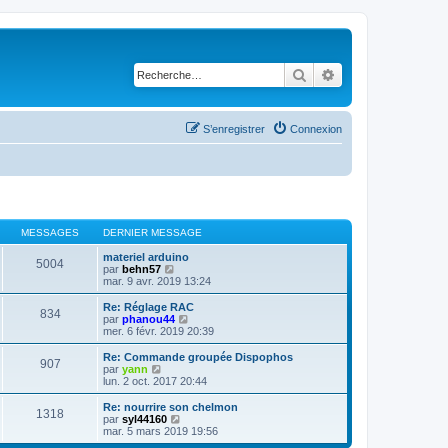
Rechercher
Recherche avancé
S’enregistrer
Connexion
MESSAGES
DERNIER MESSAGE
materiel arduino
5004
V
par
behn57
o
mar. 9 avr. 2019 13:24
i
r
Re: Réglage RAC
834
l
V
par
phanou44
e
o
mer. 6 févr. 2019 20:39
d
i
e
r
Re: Commande groupée Dispophos
907
r
l
V
par
yann
n
e
o
lun. 2 oct. 2017 20:44
i
d
i
e
e
r
Re: nourrire son chelmon
r
1318
r
l
V
par
syl44160
m
n
e
o
mar. 5 mars 2019 19:56
e
i
d
i
s