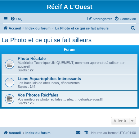
Récif A L'Ouest
FAQ
S’enregistrer
Connexion
R
Accueil
Index du forum
La Photo et ce qui se fait ailleurs
e
La Photo et ce qui se fait ailleurs
c
Forum
h
e
Photo Récifale
Matériel et Technique UNIQUEMENT, comment apprendre à utiliser son
r
appareil !
Sujets :
27
c
Liens Aquariophiles Intéressants
h
Les bacs loin de chez nous, découvertes...
Sujets :
144
e
Vos Photos Récifales
r
Vos meilleures photo récifales ... allez ... défoulez-vous!!!
Sujets :
25
Aller à
Accueil
Index du forum
Heures au format
UTC+01:00