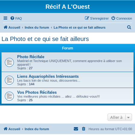
Récif A L'Ouest
FAQ
S’enregistrer
Connexion
R
Accueil
Index du forum
La Photo et ce qui se fait ailleurs
e
La Photo et ce qui se fait ailleurs
c
Forum
h
e
Photo Récifale
Matériel et Technique UNIQUEMENT, comment apprendre à utiliser son
r
appareil !
Sujets :
27
c
Liens Aquariophiles Intéressants
h
Les bacs loin de chez nous, découvertes...
Sujets :
144
e
Vos Photos Récifales
r
Vos meilleures photo récifales ... allez ... défoulez-vous!!!
Sujets :
25
Aller à
Accueil
Index du forum
Heures au format
UTC+01:00