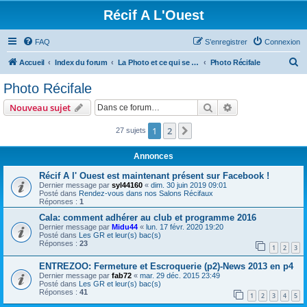
Récif A L'Ouest
FAQ
S’enregistrer
Connexion
R
Accueil
Index du forum
La Photo et ce qui se fait ailleurs
Photo Récifale
e
Photo Récifale
c
Rechercher
Recherche avanc
Nouveau sujet
h
e
1
2
Suivante
27 sujets
r
Annonces
c
Récif A l' Ouest est maintenant présent sur Facebook !
h
Dernier message par
syl44160
«
dim. 30 juin 2019 09:01
Posté dans
Rendez-vous dans nos Salons Récifaux
e
Réponses :
1
r
Cala: comment adhérer au club et programme 2016
Dernier message par
Midu44
«
lun. 17 févr. 2020 19:20
Posté dans
Les GR et leur(s) bac(s)
Réponses :
23
1
2
3
ENTREZOO: Fermeture et Escroquerie (p2)-News 2013 en p4
Dernier message par
fab72
«
mar. 29 déc. 2015 23:49
Posté dans
Les GR et leur(s) bac(s)
Réponses :
41
1
2
3
4
5