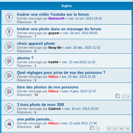
Sujets
Insérer une vidéo Youtube sur le forum
Dernier message par
Mathieu44
«
mar. 14 oct. 2014 19:34
Réponses :
9
Insérer une photo dans un message du forum
Dernier message par
guyom
«
ven. 26 nov. 2010 09:50
Réponses :
7
choix appareil photo
Dernier message par
Nosy Be
«
sam. 26 déc. 2015 11:52
Réponses :
8
alevins ?
Dernier message par
fred44
«
ven. 15 mai 2015 12:20
Réponses :
1
Quel réglages pour prise de vue des poissons ?
Dernier message par
Hébus
«
lun. 29 déc. 2014 21:25
Réponses :
5
faire des photos de nos poissons
Dernier message par
Hébus
«
sam. 4 janv. 2014 12:47
Réponses :
10
1
2
3 trois photo de mon 300l
Dernier message par
Gadoch
«
mar. 15 oct. 2013 18:33
Réponses :
6
une petite pensée...
Dernier message par
Hébus
«
ven. 31 août 2012 17:45
Réponses :
140
1
12
13
14
15
…