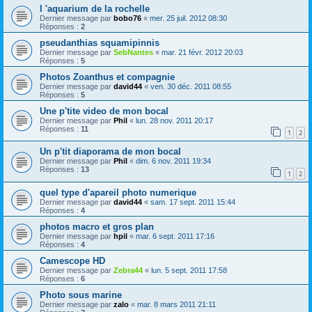
l 'aquarium de la rochelle
Dernier message par
bobo76
«
mer. 25 juil. 2012 08:30
Réponses :
2
pseudanthias squamipinnis
Dernier message par
SebNantes
«
mar. 21 févr. 2012 20:03
Réponses :
5
Photos Zoanthus et compagnie
Dernier message par
david44
«
ven. 30 déc. 2011 08:55
Réponses :
5
Une p'tite video de mon bocal
Dernier message par
Phil
«
lun. 28 nov. 2011 20:17
Réponses :
11
1
2
Un p'tit diaporama de mon bocal
Dernier message par
Phil
«
dim. 6 nov. 2011 19:34
Réponses :
13
1
2
quel type d'apareil photo numerique
Dernier message par
david44
«
sam. 17 sept. 2011 15:44
Réponses :
4
photos macro et gros plan
Dernier message par
hpil
«
mar. 6 sept. 2011 17:16
Réponses :
4
Camescope HD
Dernier message par
Zebra44
«
lun. 5 sept. 2011 17:58
Réponses :
6
Photo sous marine
Dernier message par
zalo
«
mar. 8 mars 2011 21:11