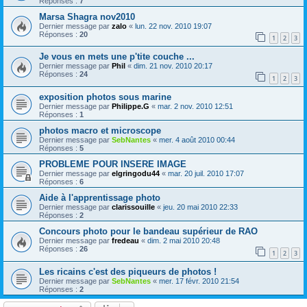
Réponses :
7
Marsa Shagra nov2010
Dernier message par
zalo
«
lun. 22 nov. 2010 19:07
Réponses :
20
1
2
3
Je vous en mets une p'tite couche ...
Dernier message par
Phil
«
dim. 21 nov. 2010 20:17
Réponses :
24
1
2
3
exposition photos sous marine
Dernier message par
Philippe.G
«
mar. 2 nov. 2010 12:51
Réponses :
1
photos macro et microscope
Dernier message par
SebNantes
«
mer. 4 août 2010 00:44
Réponses :
5
PROBLEME POUR INSERE IMAGE
Dernier message par
elgringodu44
«
mar. 20 juil. 2010 17:07
Réponses :
6
Aide à l'apprentissage photo
Dernier message par
clarissouille
«
jeu. 20 mai 2010 22:33
Réponses :
2
Concours photo pour le bandeau supérieur de RAO
Dernier message par
fredeau
«
dim. 2 mai 2010 20:48
Réponses :
26
1
2
3
Les ricains c'est des piqueurs de photos !
Dernier message par
SebNantes
«
mer. 17 févr. 2010 21:54
Réponses :
2