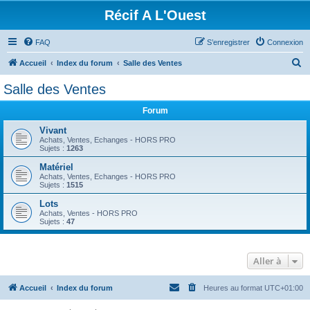
Récif A L'Ouest
FAQ
S’enregistrer
Connexion
R
Accueil
Index du forum
Salle des Ventes
e
Salle des Ventes
c
Forum
h
e
Vivant
Achats, Ventes, Echanges - HORS PRO
r
Sujets :
1263
c
Matériel
Achats, Ventes, Echanges - HORS PRO
h
Sujets :
1515
e
Lots
r
Achats, Ventes - HORS PRO
Sujets :
47
Aller à
Accueil
Index du forum
Heures au format
UTC+01:00