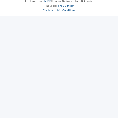
Développé par
phpBB
® Forum Software © phpBB Limited
Traduit par
phpBB-fr.com
Confidentialité
|
Conditions