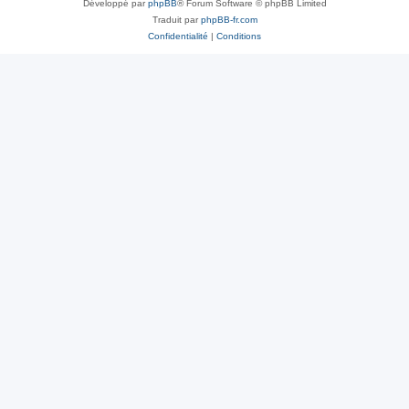
Développé par
phpBB
® Forum Software © phpBB Limited
Traduit par
phpBB-fr.com
Confidentialité
|
Conditions