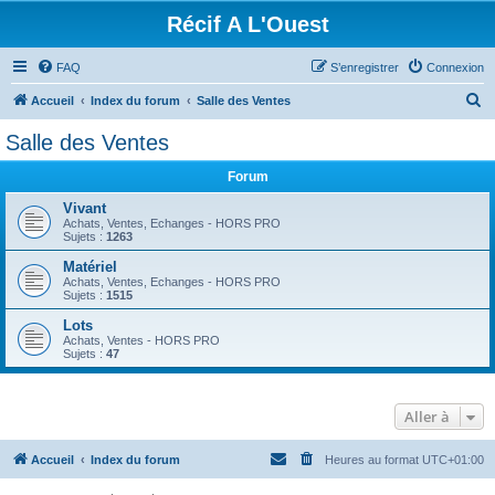
Récif A L'Ouest
FAQ
S’enregistrer
Connexion
R
Accueil
Index du forum
Salle des Ventes
e
Salle des Ventes
c
Forum
h
e
Vivant
Achats, Ventes, Echanges - HORS PRO
r
Sujets :
1263
c
Matériel
Achats, Ventes, Echanges - HORS PRO
h
Sujets :
1515
e
Lots
r
Achats, Ventes - HORS PRO
Sujets :
47
Aller à
Accueil
Index du forum
Heures au format
UTC+01:00