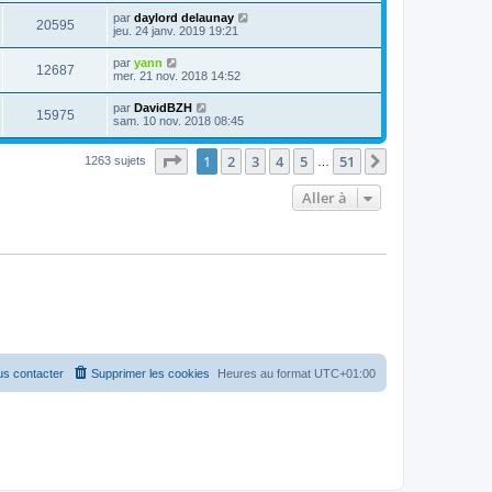
par
daylord delaunay
20595
jeu. 24 janv. 2019 19:21
par
yann
12687
mer. 21 nov. 2018 14:52
par
DavidBZH
15975
sam. 10 nov. 2018 08:45
Page
1
sur
51
1
2
3
4
5
51
Suivante
1263 sujets
…
Aller à
s contacter
Supprimer les cookies
Heures au format
UTC+01:00