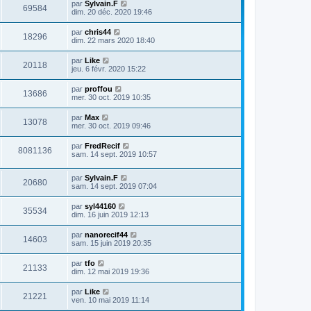
par
Sylvain.F
69584
dim. 20 déc. 2020 19:46
par
chris44
18296
dim. 22 mars 2020 18:40
par
Like
20118
jeu. 6 févr. 2020 15:22
par
proffou
13686
mer. 30 oct. 2019 10:35
par
Max
13078
mer. 30 oct. 2019 09:46
par
FredRecif
8081136
sam. 14 sept. 2019 10:57
par
Sylvain.F
20680
sam. 14 sept. 2019 07:04
par
syl44160
35534
dim. 16 juin 2019 12:13
par
nanorecif44
14603
sam. 15 juin 2019 20:35
par
tfo
21133
dim. 12 mai 2019 19:36
par
Like
21221
ven. 10 mai 2019 11:14