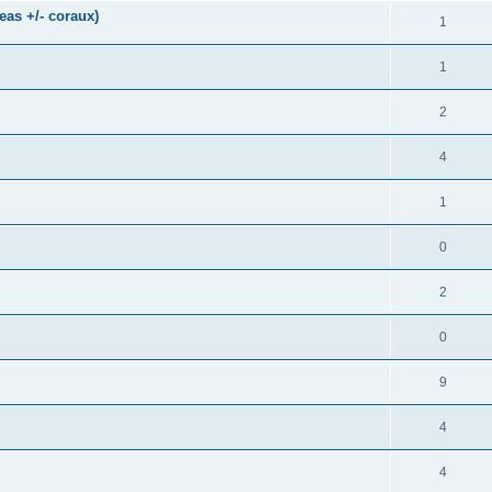
as +/- coraux)
1
1
2
4
1
0
2
0
9
4
4