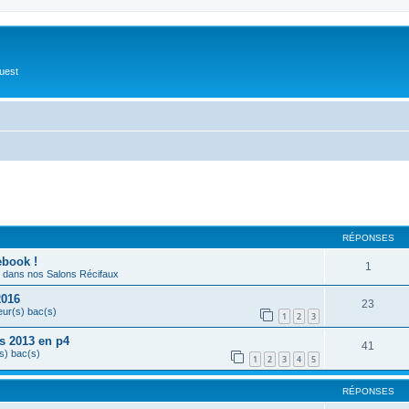
Ouest
cher
cherche avancée
RÉPONSES
ebook !
1
dans nos Salons Récifaux
2016
23
eur(s) bac(s)
1
2
3
s 2013 en p4
41
s) bac(s)
1
2
3
4
5
RÉPONSES