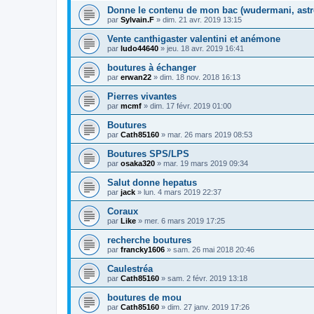
Donne le contenu de mon bac (wudermani, astre
par
Sylvain.F
» dim. 21 avr. 2019 13:15
Vente canthigaster valentini et anémone
par
ludo44640
» jeu. 18 avr. 2019 16:41
boutures à échanger
par
erwan22
» dim. 18 nov. 2018 16:13
Pierres vivantes
par
mcmf
» dim. 17 févr. 2019 01:00
Boutures
par
Cath85160
» mar. 26 mars 2019 08:53
Boutures SPS/LPS
par
osaka320
» mar. 19 mars 2019 09:34
Salut donne hepatus
par
jack
» lun. 4 mars 2019 22:37
Coraux
par
Like
» mer. 6 mars 2019 17:25
recherche boutures
par
francky1606
» sam. 26 mai 2018 20:46
Caulestréa
par
Cath85160
» sam. 2 févr. 2019 13:18
boutures de mou
par
Cath85160
» dim. 27 janv. 2019 17:26