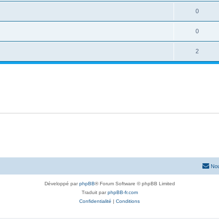
0
0
2
Nou
Développé par
phpBB
® Forum Software © phpBB Limited
Traduit par
phpBB-fr.com
Confidentialité
|
Conditions