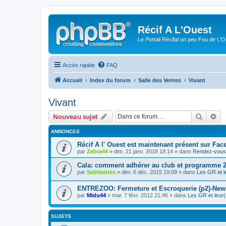
Récif A L'Ouest
Le Portail Récifal un peu Fou de L'
Accès rapide
FAQ
Accueil
Index du forum
Salle des Ventes
Vivant
Vivant
Recher
Re
Nouveau sujet
ANNONCES
Récif A l' Ouest est maintenant présent sur Fac
par
Zebra44
» dim. 21 janv. 2018 18:14 » dans
Rendez-vous 
Cala: comment adhérer au club et programme 
par
SebNantes
» dim. 6 déc. 2015 19:09 » dans
Les GR et l
ENTREZOO: Fermeture et Escroquerie (p2)-New
par
Midu44
» mar. 7 févr. 2012 21:46 » dans
Les GR et leur(
SUJETS