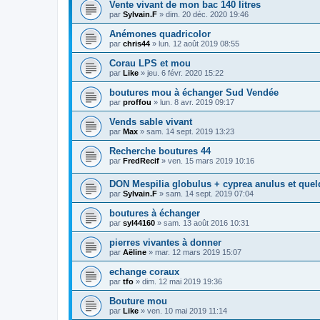
Vente vivant de mon bac 140 litres
par
Sylvain.F
» dim. 20 déc. 2020 19:46
Anémones quadricolor
par
chris44
» lun. 12 août 2019 08:55
Corau LPS et mou
par
Like
» jeu. 6 févr. 2020 15:22
boutures mou à échanger Sud Vendée
par
proffou
» lun. 8 avr. 2019 09:17
Vends sable vivant
par
Max
» sam. 14 sept. 2019 13:23
Recherche boutures 44
par
FredRecif
» ven. 15 mars 2019 10:16
DON Mespilia globulus + cyprea anulus et que
par
Sylvain.F
» sam. 14 sept. 2019 07:04
boutures à échanger
par
syl44160
» sam. 13 août 2016 10:31
pierres vivantes à donner
par
Aëline
» mar. 12 mars 2019 15:07
echange coraux
par
tfo
» dim. 12 mai 2019 19:36
Bouture mou
par
Like
» ven. 10 mai 2019 11:14