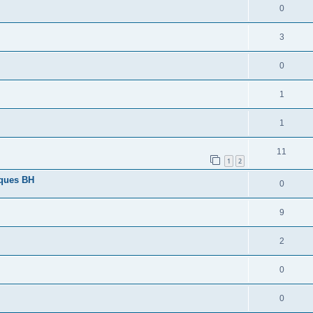
0
3
0
1
1
11
1
2
lques BH
0
9
2
0
0