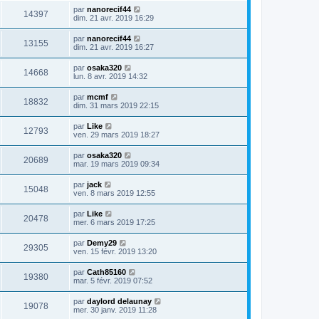
par
nanorecif44
14397
dim. 21 avr. 2019 16:29
par
nanorecif44
13155
dim. 21 avr. 2019 16:27
par
osaka320
14668
lun. 8 avr. 2019 14:32
par
mcmf
18832
dim. 31 mars 2019 22:15
par
Like
12793
ven. 29 mars 2019 18:27
par
osaka320
20689
mar. 19 mars 2019 09:34
par
jack
15048
ven. 8 mars 2019 12:55
par
Like
20478
mer. 6 mars 2019 17:25
par
Demy29
29305
ven. 15 févr. 2019 13:20
par
Cath85160
19380
mar. 5 févr. 2019 07:52
par
daylord delaunay
19078
mer. 30 janv. 2019 11:28