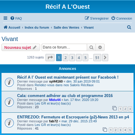
Récif A L'Ouest
FAQ
S’enregistrer
Connexion
R
Accueil
Index du forum
Salle des Ventes
Vivant
e
Vivant
c
Rechercher
Recherche avanc
Nouveau sujet
h
e
Page
1
sur
51
1
2
3
4
5
51
Suivante
1263 sujets
…
r
Annonces
c
Récif A l' Ouest est maintenant présent sur Facebook !
h
Dernier message par
syl44160
«
dim. 30 juin 2019 09:01
Posté dans
Rendez-vous dans nos Salons Récifaux
e
Réponses :
1
r
Cala: comment adhérer au club et programme 2016
Dernier message par
Midu44
«
lun. 17 févr. 2020 19:20
Posté dans
Les GR et leur(s) bac(s)
Réponses :
23
1
2
3
ENTREZOO: Fermeture et Escroquerie (p2)-News 2013 en p4
Dernier message par
fab72
«
mar. 29 déc. 2015 23:49
Posté dans
Les GR et leur(s) bac(s)
Réponses :
41
1
2
3
4
5