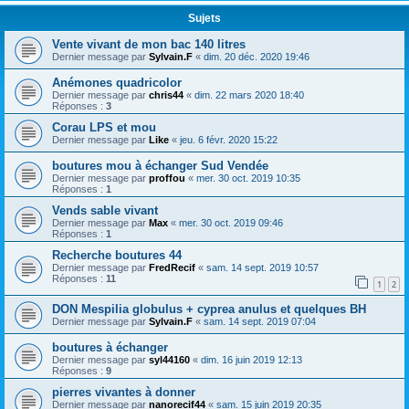
Sujets
Vente vivant de mon bac 140 litres
Dernier message par
Sylvain.F
«
dim. 20 déc. 2020 19:46
Anémones quadricolor
Dernier message par
chris44
«
dim. 22 mars 2020 18:40
Réponses :
3
Corau LPS et mou
Dernier message par
Like
«
jeu. 6 févr. 2020 15:22
boutures mou à échanger Sud Vendée
Dernier message par
proffou
«
mer. 30 oct. 2019 10:35
Réponses :
1
Vends sable vivant
Dernier message par
Max
«
mer. 30 oct. 2019 09:46
Réponses :
1
Recherche boutures 44
Dernier message par
FredRecif
«
sam. 14 sept. 2019 10:57
Réponses :
11
1
2
DON Mespilia globulus + cyprea anulus et quelques BH
Dernier message par
Sylvain.F
«
sam. 14 sept. 2019 07:04
boutures à échanger
Dernier message par
syl44160
«
dim. 16 juin 2019 12:13
Réponses :
9
pierres vivantes à donner
Dernier message par
nanorecif44
«
sam. 15 juin 2019 20:35