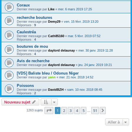
Coraux
Dernier message par
Like
«
mer. 6 mars 2019 17:25
recherche boutures
Dernier message par
Demy29
«
ven. 15 févr. 2019 13:20
Réponses :
9
Caulestréa
Dernier message par
Cath85160
«
mar. 5 févr. 2019 07:52
Réponses :
4
boutures de mou
Dernier message par
daylord delaunay
«
mer. 30 janv. 2019 11:28
Réponses :
4
Avis de recherche
Dernier message par
daylord delaunay
«
jeu. 24 janv. 2019 19:21
[VDS] Baliste bleu / Odonus Niger
Dernier message par
yann
«
mer. 21 nov. 2018 14:52
Poissons
Dernier message par
DavidBZH
«
sam. 10 nov. 2018 08:45
Réponses :
2
Nouveau sujet
Page
1
sur
51
1
2
3
4
5
51
Suivante
1263 sujets
…
Aller à