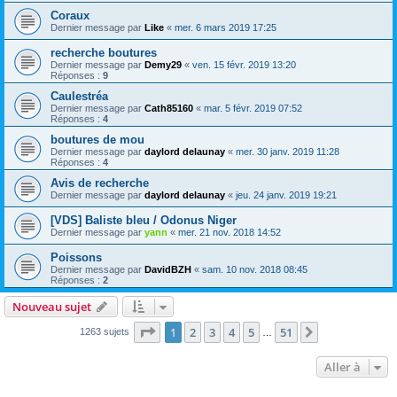
Coraux
Dernier message par
Like
«
mer. 6 mars 2019 17:25
recherche boutures
Dernier message par
Demy29
«
ven. 15 févr. 2019 13:20
Réponses :
9
Caulestréa
Dernier message par
Cath85160
«
mar. 5 févr. 2019 07:52
Réponses :
4
boutures de mou
Dernier message par
daylord delaunay
«
mer. 30 janv. 2019 11:28
Réponses :
4
Avis de recherche
Dernier message par
daylord delaunay
«
jeu. 24 janv. 2019 19:21
[VDS] Baliste bleu / Odonus Niger
Dernier message par
yann
«
mer. 21 nov. 2018 14:52
Poissons
Dernier message par
DavidBZH
«
sam. 10 nov. 2018 08:45
Réponses :
2
Nouveau sujet
Page
1
sur
51
1
2
3
4
5
51
Suivante
1263 sujets
…
Aller à