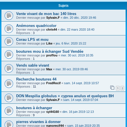
Sujets
Vente vivant de mon bac 140 litres
Dernier message par
Sylvain.F
«
dim. 20 déc. 2020 19:46
Anémones quadricolor
Dernier message par
chris44
«
dim. 22 mars 2020 18:40
Réponses :
3
Corau LPS et mou
Dernier message par
Like
«
jeu. 6 févr. 2020 15:22
boutures mou à échanger Sud Vendée
Dernier message par
proffou
«
mer. 30 oct. 2019 10:35
Réponses :
1
Vends sable vivant
Dernier message par
Max
«
mer. 30 oct. 2019 09:46
Réponses :
1
Recherche boutures 44
Dernier message par
FredRecif
«
sam. 14 sept. 2019 10:57
Réponses :
11
1
2
DON Mespilia globulus + cyprea anulus et quelques BH
Dernier message par
Sylvain.F
«
sam. 14 sept. 2019 07:04
boutures à échanger
Dernier message par
syl44160
«
dim. 16 juin 2019 12:13
Réponses :
9
pierres vivantes à donner
Dernier message par
nanorecif44
«
sam. 15 juin 2019 20:35