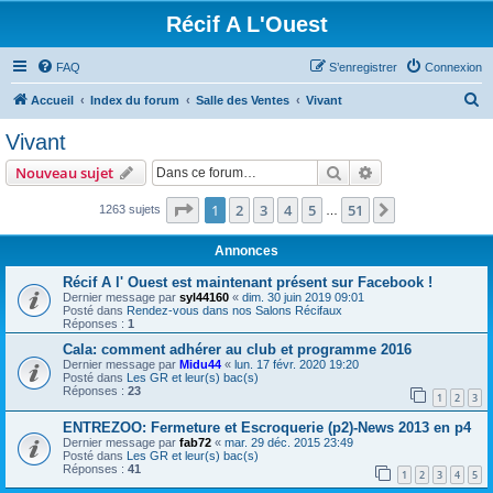
Récif A L'Ouest
FAQ
S’enregistrer
Connexion
R
Accueil
Index du forum
Salle des Ventes
Vivant
e
Vivant
c
Rechercher
Recherche avanc
Nouveau sujet
h
e
Page
1
sur
51
1
2
3
4
5
51
Suivante
1263 sujets
…
r
Annonces
c
Récif A l' Ouest est maintenant présent sur Facebook !
h
Dernier message par
syl44160
«
dim. 30 juin 2019 09:01
Posté dans
Rendez-vous dans nos Salons Récifaux
e
Réponses :
1
r
Cala: comment adhérer au club et programme 2016
Dernier message par
Midu44
«
lun. 17 févr. 2020 19:20
Posté dans
Les GR et leur(s) bac(s)
Réponses :
23
1
2
3
ENTREZOO: Fermeture et Escroquerie (p2)-News 2013 en p4
Dernier message par
fab72
«
mar. 29 déc. 2015 23:49
Posté dans
Les GR et leur(s) bac(s)
Réponses :
41
1
2
3
4
5