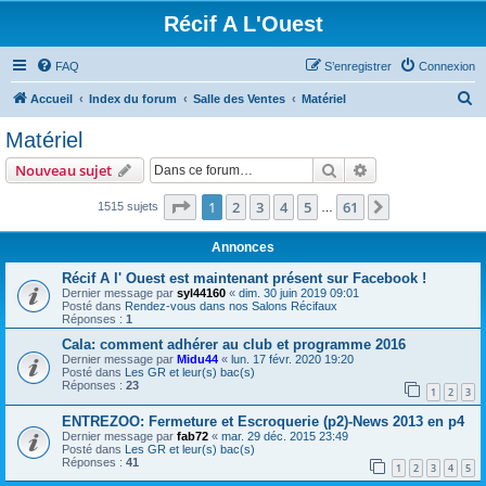
Récif A L'Ouest
FAQ
S’enregistrer
Connexion
R
Accueil
Index du forum
Salle des Ventes
Matériel
e
Matériel
c
Rechercher
Recherche avanc
Nouveau sujet
h
e
Page
1
sur
61
1
2
3
4
5
61
Suivante
1515 sujets
…
r
Annonces
c
Récif A l' Ouest est maintenant présent sur Facebook !
h
Dernier message par
syl44160
«
dim. 30 juin 2019 09:01
Posté dans
Rendez-vous dans nos Salons Récifaux
e
Réponses :
1
r
Cala: comment adhérer au club et programme 2016
Dernier message par
Midu44
«
lun. 17 févr. 2020 19:20
Posté dans
Les GR et leur(s) bac(s)
Réponses :
23
1
2
3
ENTREZOO: Fermeture et Escroquerie (p2)-News 2013 en p4
Dernier message par
fab72
«
mar. 29 déc. 2015 23:49
Posté dans
Les GR et leur(s) bac(s)
Réponses :
41
1
2
3
4
5