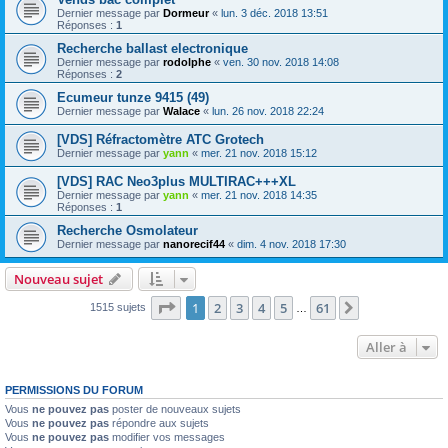
Dernier message par
Dormeur
«
lun. 3 déc. 2018 13:51
Réponses :
1
Recherche ballast electronique
Dernier message par
rodolphe
«
ven. 30 nov. 2018 14:08
Réponses :
2
Ecumeur tunze 9415 (49)
Dernier message par
Walace
«
lun. 26 nov. 2018 22:24
[VDS] Réfractomètre ATC Grotech
Dernier message par
yann
«
mer. 21 nov. 2018 15:12
[VDS] RAC Neo3plus MULTIRAC+++XL
Dernier message par
yann
«
mer. 21 nov. 2018 14:35
Réponses :
1
Recherche Osmolateur
Dernier message par
nanorecif44
«
dim. 4 nov. 2018 17:30
Nouveau sujet
Page
1
sur
61
1
2
3
4
5
61
Suivante
1515 sujets
…
Aller à
PERMISSIONS DU FORUM
Vous
ne pouvez pas
poster de nouveaux sujets
Vous
ne pouvez pas
répondre aux sujets
Vous
ne pouvez pas
modifier vos messages