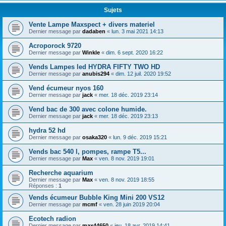
Sujets
Vente Lampe Maxspect + divers materiel
Dernier message par
dadaben
«
lun. 3 mai 2021 14:13
Acroporock 9720
Dernier message par
Winkle
«
dim. 6 sept. 2020 16:22
Vends Lampes led HYDRA FIFTY TWO HD
Dernier message par
anubis294
«
dim. 12 juil. 2020 19:52
Vend écumeur nyos 160
Dernier message par
jack
«
mer. 18 déc. 2019 23:14
Vend bac de 300 avec colone humide.
Dernier message par
jack
«
mer. 18 déc. 2019 23:13
hydra 52 hd
Dernier message par
osaka320
«
lun. 9 déc. 2019 15:21
Vends bac 540 l, pompes, rampe T5...
Dernier message par
Max
«
ven. 8 nov. 2019 19:01
Recherche aquarium
Dernier message par
Max
«
ven. 8 nov. 2019 18:55
Réponses :
1
Vends écumeur Bubble King Mini 200 VS12
Dernier message par
mcmf
«
ven. 28 juin 2019 20:04
Ecotech radion
Dernier message par
max44650
«
jeu. 18 avr. 2019 14:41