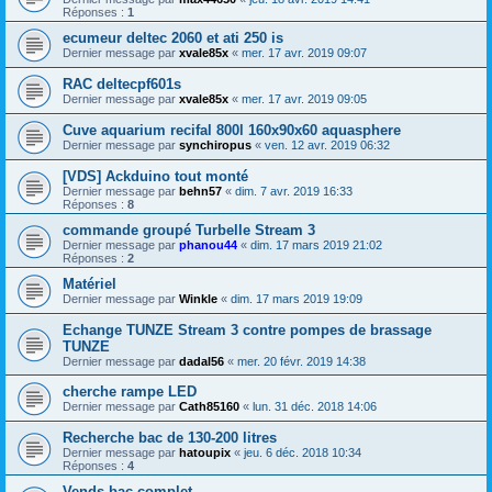
Réponses :
1
ecumeur deltec 2060 et ati 250 is
Dernier message par
xvale85x
«
mer. 17 avr. 2019 09:07
RAC deltecpf601s
Dernier message par
xvale85x
«
mer. 17 avr. 2019 09:05
Cuve aquarium recifal 800l 160x90x60 aquasphere
Dernier message par
synchiropus
«
ven. 12 avr. 2019 06:32
[VDS] Ackduino tout monté
Dernier message par
behn57
«
dim. 7 avr. 2019 16:33
Réponses :
8
commande groupé Turbelle Stream 3
Dernier message par
phanou44
«
dim. 17 mars 2019 21:02
Réponses :
2
Matériel
Dernier message par
Winkle
«
dim. 17 mars 2019 19:09
Echange TUNZE Stream 3 contre pompes de brassage
TUNZE
Dernier message par
dadal56
«
mer. 20 févr. 2019 14:38
cherche rampe LED
Dernier message par
Cath85160
«
lun. 31 déc. 2018 14:06
Recherche bac de 130-200 litres
Dernier message par
hatoupix
«
jeu. 6 déc. 2018 10:34
Réponses :
4
Vends bac complet