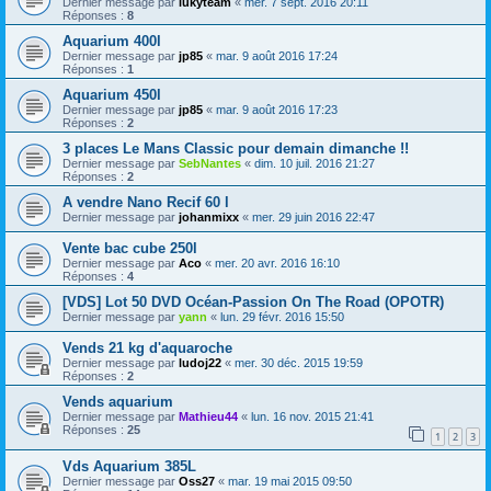
Dernier message par
lukyteam
«
mer. 7 sept. 2016 20:11
Réponses :
8
Aquarium 400l
Dernier message par
jp85
«
mar. 9 août 2016 17:24
Réponses :
1
Aquarium 450l
Dernier message par
jp85
«
mar. 9 août 2016 17:23
Réponses :
2
3 places Le Mans Classic pour demain dimanche !!
Dernier message par
SebNantes
«
dim. 10 juil. 2016 21:27
Réponses :
2
A vendre Nano Recif 60 l
Dernier message par
johanmixx
«
mer. 29 juin 2016 22:47
Vente bac cube 250l
Dernier message par
Aco
«
mer. 20 avr. 2016 16:10
Réponses :
4
[VDS] Lot 50 DVD Océan-Passion On The Road (OPOTR)
Dernier message par
yann
«
lun. 29 févr. 2016 15:50
Vends 21 kg d'aquaroche
Dernier message par
ludoj22
«
mer. 30 déc. 2015 19:59
Réponses :
2
Vends aquarium
Dernier message par
Mathieu44
«
lun. 16 nov. 2015 21:41
Réponses :
25
1
2
3
Vds Aquarium 385L
Dernier message par
Oss27
«
mar. 19 mai 2015 09:50