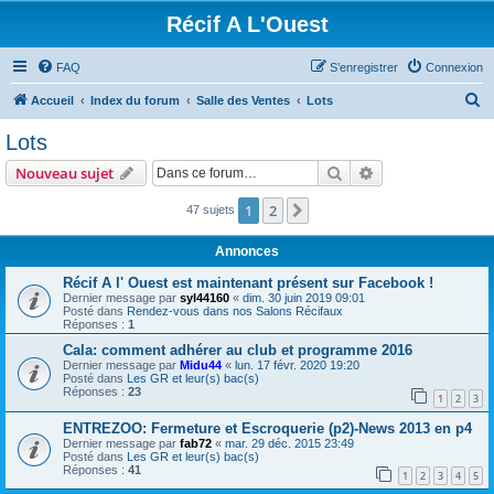
Récif A L'Ouest
FAQ
S’enregistrer
Connexion
R
Accueil
Index du forum
Salle des Ventes
Lots
e
Lots
c
Rechercher
Recherche avanc
Nouveau sujet
h
e
1
2
Suivante
47 sujets
r
Annonces
c
Récif A l' Ouest est maintenant présent sur Facebook !
h
Dernier message par
syl44160
«
dim. 30 juin 2019 09:01
Posté dans
Rendez-vous dans nos Salons Récifaux
e
Réponses :
1
r
Cala: comment adhérer au club et programme 2016
Dernier message par
Midu44
«
lun. 17 févr. 2020 19:20
Posté dans
Les GR et leur(s) bac(s)
Réponses :
23
1
2
3
ENTREZOO: Fermeture et Escroquerie (p2)-News 2013 en p4
Dernier message par
fab72
«
mar. 29 déc. 2015 23:49
Posté dans
Les GR et leur(s) bac(s)
Réponses :
41
1
2
3
4
5