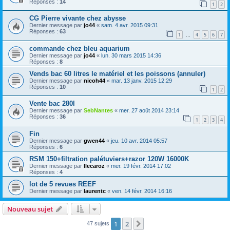
Réponses :
14
1
2
CG Pierre vivante chez abysse
Dernier message par
jo44
«
sam. 4 avr. 2015 09:31
Réponses :
63
1
4
5
6
7
…
commande chez bleu aquarium
Dernier message par
jo44
«
lun. 30 mars 2015 14:36
Réponses :
8
Vends bac 60 litres le matériel et les poissons (annuler)
Dernier message par
nicoh44
«
mar. 13 janv. 2015 12:29
Réponses :
10
1
2
Vente bac 280l
Dernier message par
SebNantes
«
mer. 27 août 2014 23:14
Réponses :
36
1
2
3
4
Fin
Dernier message par
gwen44
«
jeu. 10 avr. 2014 05:57
Réponses :
6
RSM 150+filtration palétuviers+razor 120W 16000K
Dernier message par
llecaroz
«
mer. 19 févr. 2014 17:02
Réponses :
4
lot de 5 revues REEF
Dernier message par
laurentc
«
ven. 14 févr. 2014 16:16
Nouveau sujet
1
2
Suivante
47 sujets