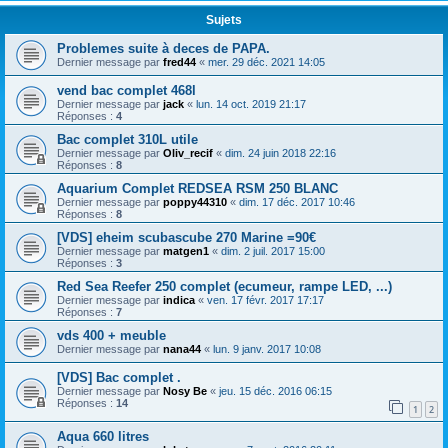
Sujets
Problemes suite à deces de PAPA.
Dernier message par
fred44
«
mer. 29 déc. 2021 14:05
vend bac complet 468l
Dernier message par
jack
«
lun. 14 oct. 2019 21:17
Réponses :
4
Bac complet 310L utile
Dernier message par
Oliv_recif
«
dim. 24 juin 2018 22:16
Réponses :
8
Aquarium Complet REDSEA RSM 250 BLANC
Dernier message par
poppy44310
«
dim. 17 déc. 2017 10:46
Réponses :
8
[VDS] eheim scubascube 270 Marine =90€
Dernier message par
matgen1
«
dim. 2 juil. 2017 15:00
Réponses :
3
Red Sea Reefer 250 complet (ecumeur, rampe LED, ...)
Dernier message par
indica
«
ven. 17 févr. 2017 17:17
Réponses :
7
vds 400 + meuble
Dernier message par
nana44
«
lun. 9 janv. 2017 10:08
[VDS] Bac complet .
Dernier message par
Nosy Be
«
jeu. 15 déc. 2016 06:15
Réponses :
14
1
2
Aqua 660 litres