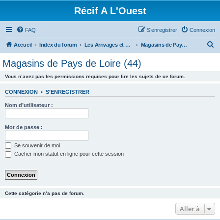
Récif A L'Ouest
FAQ
S’enregistrer
Connexion
R
Accueil
Index du forum
Les Arrivages et News des Magasins
Magasins de Pays de Loire (44)
e
Magasins de Pays de Loire (44)
c
Vous n’avez pas les permissions requises pour lire les sujets de ce forum.
h
e
CONNEXION
•
S’ENREGISTRER
r
Nom d’utilisateur :
c
h
Mot de passe :
e
Se souvenir de moi
r
Cacher mon statut en ligne pour cette session
Cette catégorie n’a pas de forum.
Aller à