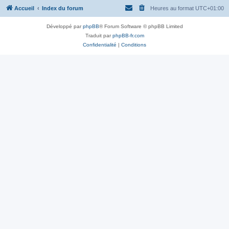
Accueil
Index du forum
Heures au format
UTC+01:00
Développé par
phpBB
® Forum Software © phpBB Limited
Traduit par
phpBB-fr.com
Confidentialité
|
Conditions