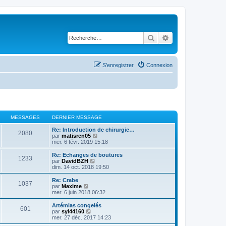
Rechercher
Recherche avancé
S’enregistrer
Connexion
MESSAGES
DERNIER MESSAGE
Re: Introduction de chirurgie…
2080
V
par
matisren05
o
mer. 6 févr. 2019 15:18
i
r
Re: Echanges de boutures
1233
l
V
par
DavidBZH
e
o
dim. 14 oct. 2018 19:50
d
i
e
r
Re: Crabe
1037
r
l
V
par
Maxime
n
e
o
mer. 6 juin 2018 06:32
i
d
i
e
e
r
Artémias congelés
r
601
r
l
V
par
syl44160
m
n
e
o
mer. 27 déc. 2017 14:23
e
i
d
i
s