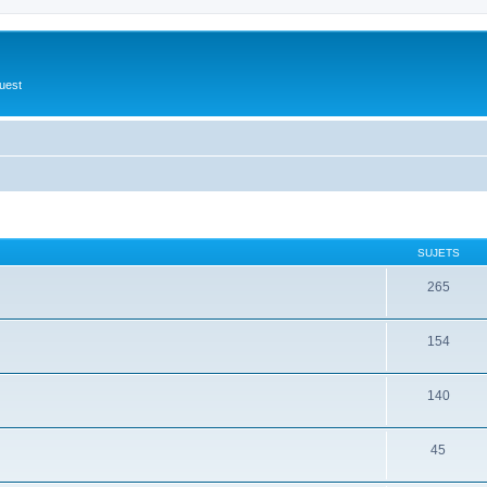
Ouest
SUJETS
265
154
140
45