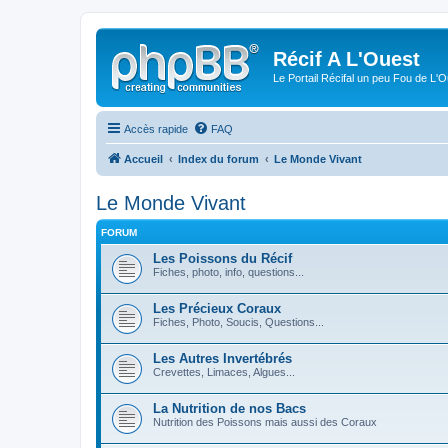
Récif A L'Ouest
Le Portail Récifal un peu Fou de L'
Accès rapide
FAQ
Accueil
Index du forum
Le Monde Vivant
Le Monde Vivant
FORUM
Les Poissons du Récif
Fiches, photo, info, questions...
Les Précieux Coraux
Fiches, Photo, Soucis, Questions...
Les Autres Invertébrés
Crevettes, Limaces, Algues...
La Nutrition de nos Bacs
Nutrition des Poissons mais aussi des Coraux