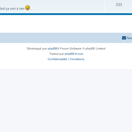
233
of ça sert à rien
...
Nou
Développé par
phpBB
® Forum Software © phpBB Limited
Traduit par
phpBB-fr.com
Confidentialité
|
Conditions