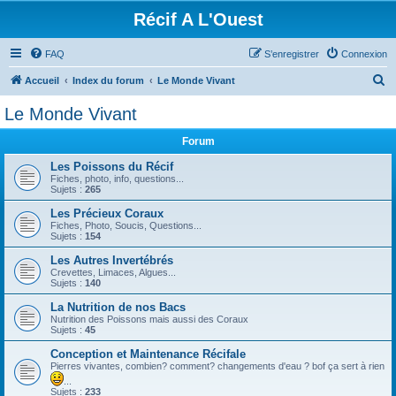
Récif A L'Ouest
FAQ
S’enregistrer
Connexion
R
Accueil
Index du forum
Le Monde Vivant
e
Le Monde Vivant
c
Forum
h
e
Les Poissons du Récif
Fiches, photo, info, questions...
r
Sujets :
265
c
Les Précieux Coraux
Fiches, Photo, Soucis, Questions...
h
Sujets :
154
e
Les Autres Invertébrés
r
Crevettes, Limaces, Algues...
Sujets :
140
La Nutrition de nos Bacs
Nutrition des Poissons mais aussi des Coraux
Sujets :
45
Conception et Maintenance Récifale
Pierres vivantes, combien? comment? changements d'eau ? bof ça sert à rien
...
Sujets :
233