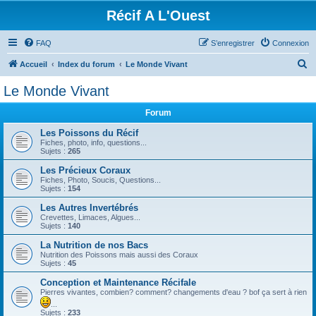
Récif A L'Ouest
FAQ
S’enregistrer
Connexion
R
Accueil
Index du forum
Le Monde Vivant
e
Le Monde Vivant
c
Forum
h
e
Les Poissons du Récif
Fiches, photo, info, questions...
r
Sujets :
265
c
Les Précieux Coraux
Fiches, Photo, Soucis, Questions...
h
Sujets :
154
e
Les Autres Invertébrés
r
Crevettes, Limaces, Algues...
Sujets :
140
La Nutrition de nos Bacs
Nutrition des Poissons mais aussi des Coraux
Sujets :
45
Conception et Maintenance Récifale
Pierres vivantes, combien? comment? changements d'eau ? bof ça sert à rien
...
Sujets :
233