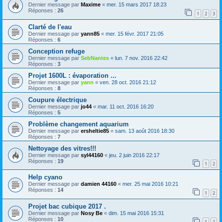
Dernier message par
Maxime
«
mer. 15 mars 2017 18:23
Réponses :
26
1
2
3
Clarté de l'eau
Dernier message par
yann85
«
mer. 15 févr. 2017 21:05
Réponses :
6
Conception refuge
Dernier message par
SebNantes
«
lun. 7 nov. 2016 22:42
Réponses :
3
Projet 1600L : évaporation ...
Dernier message par
yann
«
ven. 28 oct. 2016 21:12
Réponses :
8
Coupure électrique
Dernier message par
jo44
«
mar. 11 oct. 2016 16:20
Réponses :
5
Problème changement aquarium
Dernier message par
ersheltie85
«
sam. 13 août 2016 18:30
Réponses :
7
Nettoyage des vitres!!!
Dernier message par
syl44160
«
jeu. 2 juin 2016 22:17
Réponses :
19
1
2
Help cyano
Dernier message par
damien 44160
«
mer. 25 mai 2016 10:21
Réponses :
14
1
2
Projet bac cubique 2017 .
Dernier message par
Nosy Be
«
dim. 15 mai 2016 15:31
Réponses :
10
1
2