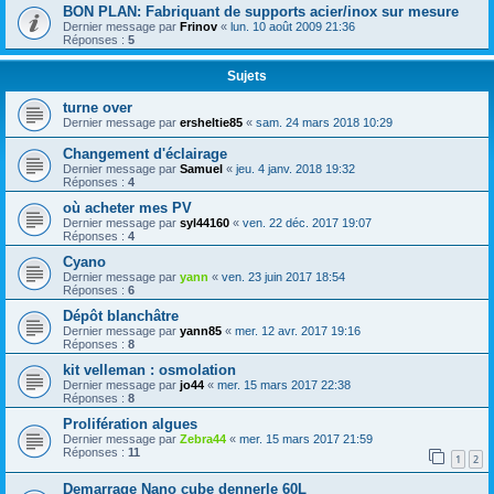
BON PLAN: Fabriquant de supports acier/inox sur mesure
Dernier message par
Frinov
«
lun. 10 août 2009 21:36
Réponses :
5
Sujets
turne over
Dernier message par
ersheltie85
«
sam. 24 mars 2018 10:29
Changement d'éclairage
Dernier message par
Samuel
«
jeu. 4 janv. 2018 19:32
Réponses :
4
où acheter mes PV
Dernier message par
syl44160
«
ven. 22 déc. 2017 19:07
Réponses :
4
Cyano
Dernier message par
yann
«
ven. 23 juin 2017 18:54
Réponses :
6
Dépôt blanchâtre
Dernier message par
yann85
«
mer. 12 avr. 2017 19:16
Réponses :
8
kit velleman : osmolation
Dernier message par
jo44
«
mer. 15 mars 2017 22:38
Réponses :
8
Prolifération algues
Dernier message par
Zebra44
«
mer. 15 mars 2017 21:59
Réponses :
11
1
2
Demarrage Nano cube dennerle 60L