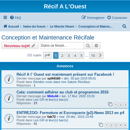
Récif A L'Ouest
FAQ
S’enregistrer
Connexion
R
Accueil
Index du forum
Le Monde Vivant
Conception et Maintenance Récifale
e
Conception et Maintenance Récifale
c
Rechercher
Recherche avanc
Nouveau sujet
h
e
Page
1
sur
10
1
2
3
4
5
10
Suivante
232 sujets
…
r
Annonces
c
Récif A l' Ouest est maintenant présent sur Facebook !
h
Dernier message par
syl44160
«
dim. 30 juin 2019 09:01
Posté dans
Rendez-vous dans nos Salons Récifaux
e
Réponses :
1
r
Cala: comment adhérer au club et programme 2016
Dernier message par
Midu44
«
lun. 17 févr. 2020 19:20
Posté dans
Les GR et leur(s) bac(s)
Réponses :
23
1
2
3
ENTREZOO: Fermeture et Escroquerie (p2)-News 2013 en p4
Dernier message par
fab72
«
mar. 29 déc. 2015 23:49
Posté dans
Les GR et leur(s) bac(s)
Réponses :
41
1
2
3
4
5