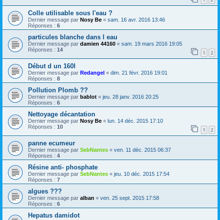
Colle utilisable sous l'eau ?
Dernier message par
Nosy Be
«
sam. 16 avr. 2016 13:46
Réponses :
6
particules blanche dans l eau
Dernier message par
damien 44160
«
sam. 19 mars 2016 19:05
Réponses :
14
1
2
Début d un 160l
Dernier message par
Redangel
«
dim. 21 févr. 2016 19:01
Réponses :
8
Pollution Plomb ??
Dernier message par
bablot
«
jeu. 28 janv. 2016 20:25
Réponses :
6
Nettoyage décantation
Dernier message par
Nosy Be
«
lun. 14 déc. 2015 17:10
Réponses :
10
1
2
panne ecumeur
Dernier message par
SebNantes
«
ven. 11 déc. 2015 06:37
Réponses :
4
Résine anti- phosphate
Dernier message par
SebNantes
«
jeu. 10 déc. 2015 17:54
Réponses :
7
algues ???
Dernier message par
alban
«
ven. 25 sept. 2015 17:58
Réponses :
6
Hepatus damidot