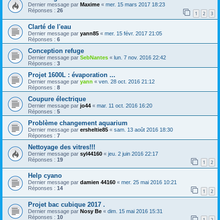
Dernier message par
Maxime
«
mer. 15 mars 2017 18:23
Réponses :
26
1
2
3
Clarté de l'eau
Dernier message par
yann85
«
mer. 15 févr. 2017 21:05
Réponses :
6
Conception refuge
Dernier message par
SebNantes
«
lun. 7 nov. 2016 22:42
Réponses :
3
Projet 1600L : évaporation ...
Dernier message par
yann
«
ven. 28 oct. 2016 21:12
Réponses :
8
Coupure électrique
Dernier message par
jo44
«
mar. 11 oct. 2016 16:20
Réponses :
5
Problème changement aquarium
Dernier message par
ersheltie85
«
sam. 13 août 2016 18:30
Réponses :
7
Nettoyage des vitres!!!
Dernier message par
syl44160
«
jeu. 2 juin 2016 22:17
Réponses :
19
1
2
Help cyano
Dernier message par
damien 44160
«
mer. 25 mai 2016 10:21
Réponses :
14
1
2
Projet bac cubique 2017 .
Dernier message par
Nosy Be
«
dim. 15 mai 2016 15:31
Réponses :
10
1
2