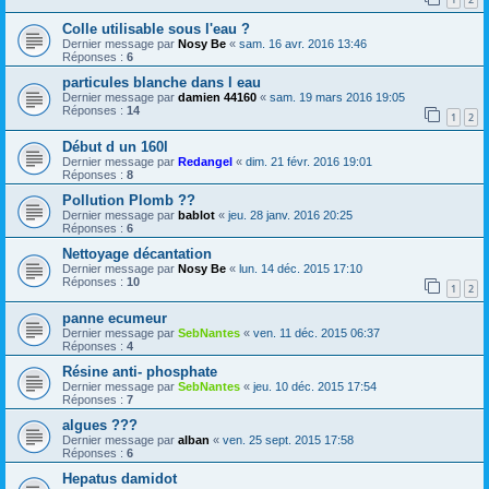
Colle utilisable sous l'eau ?
Dernier message par
Nosy Be
«
sam. 16 avr. 2016 13:46
Réponses :
6
particules blanche dans l eau
Dernier message par
damien 44160
«
sam. 19 mars 2016 19:05
Réponses :
14
1
2
Début d un 160l
Dernier message par
Redangel
«
dim. 21 févr. 2016 19:01
Réponses :
8
Pollution Plomb ??
Dernier message par
bablot
«
jeu. 28 janv. 2016 20:25
Réponses :
6
Nettoyage décantation
Dernier message par
Nosy Be
«
lun. 14 déc. 2015 17:10
Réponses :
10
1
2
panne ecumeur
Dernier message par
SebNantes
«
ven. 11 déc. 2015 06:37
Réponses :
4
Résine anti- phosphate
Dernier message par
SebNantes
«
jeu. 10 déc. 2015 17:54
Réponses :
7
algues ???
Dernier message par
alban
«
ven. 25 sept. 2015 17:58
Réponses :
6
Hepatus damidot