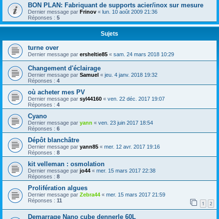
BON PLAN: Fabriquant de supports acier/inox sur mesure
Dernier message par
Frinov
«
lun. 10 août 2009 21:36
Réponses :
5
Sujets
turne over
Dernier message par
ersheltie85
«
sam. 24 mars 2018 10:29
Changement d'éclairage
Dernier message par
Samuel
«
jeu. 4 janv. 2018 19:32
Réponses :
4
où acheter mes PV
Dernier message par
syl44160
«
ven. 22 déc. 2017 19:07
Réponses :
4
Cyano
Dernier message par
yann
«
ven. 23 juin 2017 18:54
Réponses :
6
Dépôt blanchâtre
Dernier message par
yann85
«
mer. 12 avr. 2017 19:16
Réponses :
8
kit velleman : osmolation
Dernier message par
jo44
«
mer. 15 mars 2017 22:38
Réponses :
8
Prolifération algues
Dernier message par
Zebra44
«
mer. 15 mars 2017 21:59
Réponses :
11
1
2
Demarrage Nano cube dennerle 60L