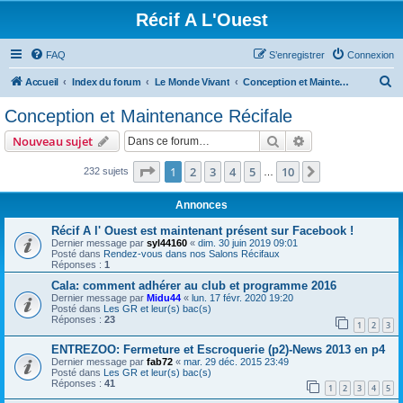
Récif A L'Ouest
FAQ
S’enregistrer
Connexion
R
Accueil
Index du forum
Le Monde Vivant
Conception et Maintenance Récifale
e
Conception et Maintenance Récifale
c
Rechercher
Recherche avanc
Nouveau sujet
h
e
Page
1
sur
10
1
2
3
4
5
10
Suivante
232 sujets
…
r
Annonces
c
Récif A l' Ouest est maintenant présent sur Facebook !
h
Dernier message par
syl44160
«
dim. 30 juin 2019 09:01
Posté dans
Rendez-vous dans nos Salons Récifaux
e
Réponses :
1
r
Cala: comment adhérer au club et programme 2016
Dernier message par
Midu44
«
lun. 17 févr. 2020 19:20
Posté dans
Les GR et leur(s) bac(s)
Réponses :
23
1
2
3
ENTREZOO: Fermeture et Escroquerie (p2)-News 2013 en p4
Dernier message par
fab72
«
mar. 29 déc. 2015 23:49
Posté dans
Les GR et leur(s) bac(s)
Réponses :
41
1
2
3
4
5