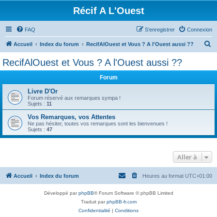
Récif A L'Ouest
FAQ
S’enregistrer
Connexion
R
Accueil
Index du forum
RecifAlOuest et Vous ? A l'Ouest aussi ??
e
RecifAlOuest et Vous ? A l'Ouest aussi ??
c
Forum
h
e
Livre D'Or
Forum réservé aux remarques sympa !
r
Sujets :
11
c
Vos Remarques, vos Attentes
Ne pas hésiter, toutes vos remarques sont les bienvenues !
h
Sujets :
47
e
r
Aller à
Accueil
Index du forum
Heures au format
UTC+01:00
Développé par
phpBB
® Forum Software © phpBB Limited
Traduit par
phpBB-fr.com
Confidentialité
|
Conditions