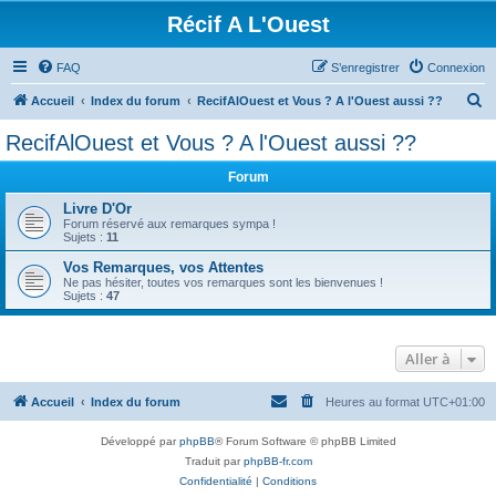
Récif A L'Ouest
FAQ
S’enregistrer
Connexion
R
Accueil
Index du forum
RecifAlOuest et Vous ? A l'Ouest aussi ??
e
RecifAlOuest et Vous ? A l'Ouest aussi ??
c
Forum
h
e
Livre D'Or
Forum réservé aux remarques sympa !
r
Sujets :
11
c
Vos Remarques, vos Attentes
Ne pas hésiter, toutes vos remarques sont les bienvenues !
h
Sujets :
47
e
r
Aller à
Accueil
Index du forum
Heures au format
UTC+01:00
Développé par
phpBB
® Forum Software © phpBB Limited
Traduit par
phpBB-fr.com
Confidentialité
|
Conditions