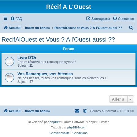
Récif A L'Ouest
FAQ
S’enregistrer
Connexion
R
Accueil
Index du forum
RecifAlOuest et Vous ? A l'Ouest aussi ??
e
RecifAlOuest et Vous ? A l'Ouest aussi ??
c
Forum
h
e
Livre D'Or
Forum réservé aux remarques sympa !
r
Sujets :
11
c
Vos Remarques, vos Attentes
Ne pas hésiter, toutes vos remarques sont les bienvenues !
h
Sujets :
47
e
r
Aller à
Accueil
Index du forum
Heures au format
UTC+01:00
Développé par
phpBB
® Forum Software © phpBB Limited
Traduit par
phpBB-fr.com
Confidentialité
|
Conditions