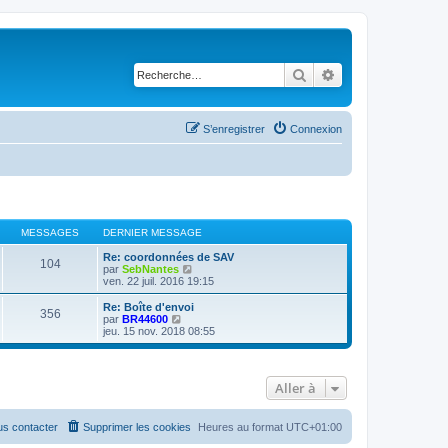
Rechercher
Recherche avancé
S’enregistrer
Connexion
MESSAGES
DERNIER MESSAGE
Re: coordonnées de SAV
104
V
par
SebNantes
o
ven. 22 juil. 2016 19:15
i
r
Re: Boîte d'envoi
356
l
V
par
BR44600
e
o
jeu. 15 nov. 2018 08:55
d
i
e
r
r
l
n
e
Aller à
i
d
e
e
r
r
m
n
s contacter
Supprimer les cookies
Heures au format
UTC+01:00
e
i
s