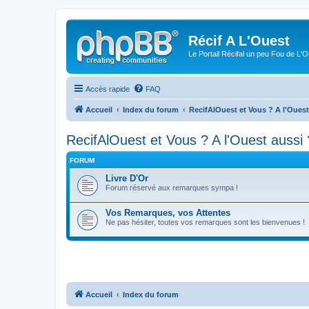
Récif A L'Ouest
Le Portail Récifal un peu Fou de L'
Accès rapide
FAQ
Accueil
Index du forum
RecifAlOuest et Vous ? A l'Ouest
RecifAlOuest et Vous ? A l'Ouest aussi
FORUM
Livre D'Or
Forum réservé aux remarques sympa !
Vos Remarques, vos Attentes
Ne pas hésiter, toutes vos remarques sont les bienvenues !
Accueil
Index du forum