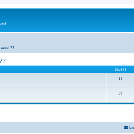
Ouest
 aussi ??
 ??
SUJETS
11
47
Nou