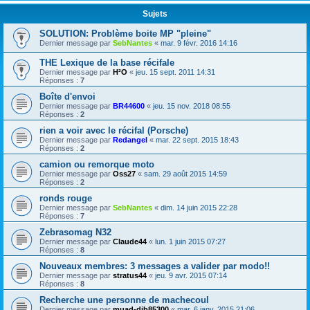
Sujets
SOLUTION: Problème boite MP "pleine"
Dernier message par
SebNantes
«
mar. 9 févr. 2016 14:16
THE Lexique de la base récifale
Dernier message par
H²O
«
jeu. 15 sept. 2011 14:31
Réponses :
7
Boîte d'envoi
Dernier message par
BR44600
«
jeu. 15 nov. 2018 08:55
Réponses :
2
rien a voir avec le récifal (Porsche)
Dernier message par
Redangel
«
mar. 22 sept. 2015 18:43
Réponses :
2
camion ou remorque moto
Dernier message par
Oss27
«
sam. 29 août 2015 14:59
Réponses :
2
ronds rouge
Dernier message par
SebNantes
«
dim. 14 juin 2015 22:28
Réponses :
7
Zebrasomag N32
Dernier message par
Claude44
«
lun. 1 juin 2015 07:27
Réponses :
8
Nouveaux membres: 3 messages a valider par modo!!
Dernier message par
stratus44
«
jeu. 9 avr. 2015 07:14
Réponses :
8
Recherche une personne de machecoul
Dernier message par
muad-dib85300
«
mar. 6 janv. 2015 21:06