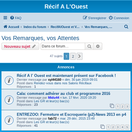
Récif A L'Ouest
FAQ
S’enregistrer
Connexion
R
Accueil
Index du forum
RecifAlOuest et Vous ? A l'Ouest aussi ??
Vos Remarques, vos Attentes
e
Vos Remarques, vos Attentes
c
Rechercher
Recherche avanc
Nouveau sujet
h
e
1
2
Suivante
47 sujets
r
Annonces
c
Récif A l' Ouest est maintenant présent sur Facebook !
h
Dernier message par
syl44160
«
dim. 30 juin 2019 09:01
Posté dans
Rendez-vous dans nos Salons Récifaux
e
Réponses :
1
r
Cala: comment adhérer au club et programme 2016
Dernier message par
Midu44
«
lun. 17 févr. 2020 19:20
Posté dans
Les GR et leur(s) bac(s)
Réponses :
23
1
2
3
ENTREZOO: Fermeture et Escroquerie (p2)-News 2013 en p4
Dernier message par
fab72
«
mar. 29 déc. 2015 23:49
Posté dans
Les GR et leur(s) bac(s)
Réponses :
41
1
2
3
4
5