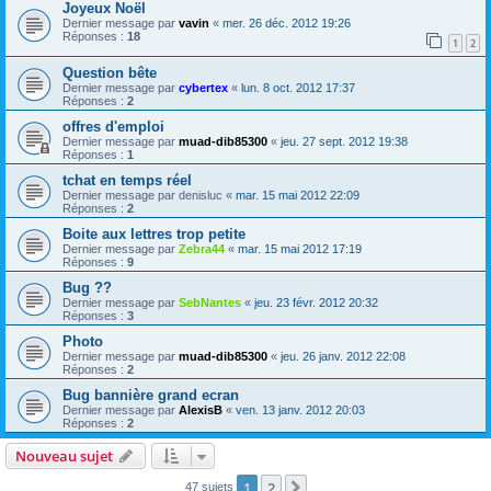
Joyeux Noël
Dernier message par
vavin
«
mer. 26 déc. 2012 19:26
Réponses :
18
1
2
Question bête
Dernier message par
cybertex
«
lun. 8 oct. 2012 17:37
Réponses :
2
offres d'emploi
Dernier message par
muad-dib85300
«
jeu. 27 sept. 2012 19:38
Réponses :
1
tchat en temps réel
Dernier message par
denisluc
«
mar. 15 mai 2012 22:09
Réponses :
2
Boite aux lettres trop petite
Dernier message par
Zebra44
«
mar. 15 mai 2012 17:19
Réponses :
9
Bug ??
Dernier message par
SebNantes
«
jeu. 23 févr. 2012 20:32
Réponses :
3
Photo
Dernier message par
muad-dib85300
«
jeu. 26 janv. 2012 22:08
Réponses :
2
Bug bannière grand ecran
Dernier message par
AlexisB
«
ven. 13 janv. 2012 20:03
Réponses :
2
Nouveau sujet
1
2
Suivante
47 sujets