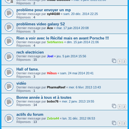
Réponses :
2
problème pour envoyer un mp
Dernier message par
syl44160
«
sam. 20 déc. 2014 22:25
Réponses :
4
problèmes video galaxy S2
Dernier message par
Aco
«
mar. 17 juin 2014 20:08
Réponses :
5
Rien a voir avec le Récifal mais en avant Porsche !!!
Dernier message par
SebNantes
«
dim. 15 juin 2014 21:06
Réponses :
4
rech electricien
Dernier message par
Joel
«
jeu. 5 juin 2014 15:56
Réponses :
15
1
2
Hall of fame.
Dernier message par
Hébus
«
sam. 24 mai 2014 20:41
Réponses :
3
vidéo
Dernier message par
PharmaReef
«
mer. 6 févr. 2013 13:43
Réponses :
1
Bonne année à tous et à toutes
Dernier message par
bobo76
«
mer. 2 janv. 2013 19:55
Réponses :
14
1
2
actifs du forum
Dernier message par
Zebra44
«
lun. 31 déc. 2012 06:53
Réponses :
13
1
2