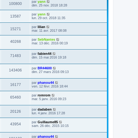
par
yann
100800
dim. 25 nov. 2018 18:28
par
yann
13587
lun. 29 oct. 2018 11:35
par
lilian
15271
mar. 11 avr. 2017 08:08
par
SebNantes
40268
mar. 13 déc. 2016 00:19
par
fabien44
71483
dim. 15 mai 2016 19:18
par
BR44600
143406
dim. 27 mars 2016 09:13
par
phanou44
16177
ven. 12 févr. 2016 18:44
par
romrom
65460
mar. 5 janv. 2016 09:23
par
dadaben
20126
lun. 4 janv. 2016 17:28
par
Guillaume85
43954
sam. 26 déc. 2015 10:15
par
phanou44