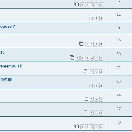
47
1
2
3
4
5
11
1
2
ropose ?
9
5
35
1
2
3
4
/15
50
1
2
3
4
5
6
rentemoult !!
22
1
2
3
05/15!!
16
1
2
24
1
2
3
27
1
2
3
40
1
2
3
4
5