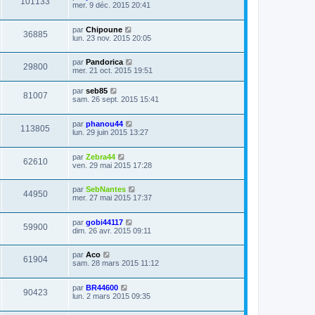
101133
mer. 9 déc. 2015 20:41
par
Chipoune
36885
lun. 23 nov. 2015 20:05
par
Pandorica
29800
mer. 21 oct. 2015 19:51
par
seb85
81007
sam. 26 sept. 2015 15:41
par
phanou44
113805
lun. 29 juin 2015 13:27
par
Zebra44
62610
ven. 29 mai 2015 17:28
par
SebNantes
44950
mer. 27 mai 2015 17:37
par
gobi44117
59900
dim. 26 avr. 2015 09:11
par
Aco
61904
sam. 28 mars 2015 11:12
par
BR44600
90423
lun. 2 mars 2015 09:35