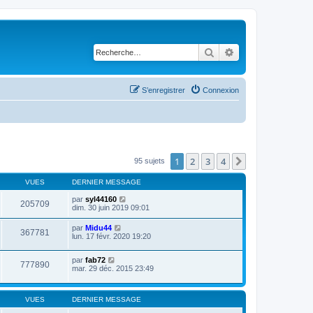
Rechercher
Recherche avancé
S’enregistrer
Connexion
1
2
3
4
Suivante
95 sujets
VUES
DERNIER MESSAGE
par
syl44160
205709
dim. 30 juin 2019 09:01
par
Midu44
367781
lun. 17 févr. 2020 19:20
par
fab72
777890
mar. 29 déc. 2015 23:49
VUES
DERNIER MESSAGE