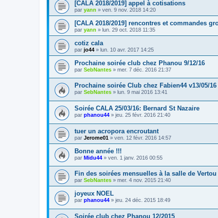
[CALA 2018/2019] appel à cotisations
par
yann
» ven. 9 nov. 2018 14:20
[CALA 2018/2019] rencontres et commandes gr
par
yann
» lun. 29 oct. 2018 11:35
cotiz cala
par
jo44
» lun. 10 avr. 2017 14:25
Prochaine soirée club chez Phanou 9/12/16
par
SebNantes
» mer. 7 déc. 2016 21:37
Prochaine soirée Club chez Fabien44 v13/05/16
par
SebNantes
» lun. 9 mai 2016 13:41
Soirée CALA 25/03/16: Bernard St Nazaire
par
phanou44
» jeu. 25 févr. 2016 21:40
tuer un acropora encroutant
par
Jerome01
» ven. 12 févr. 2016 14:57
Bonne année !!!
par
Midu44
» ven. 1 janv. 2016 00:55
Fin des soirées mensuelles à la salle de Vertou
par
SebNantes
» mer. 4 nov. 2015 21:40
joyeux NOEL
par
phanou44
» jeu. 24 déc. 2015 18:49
Soirée club chez Phanou 12/2015