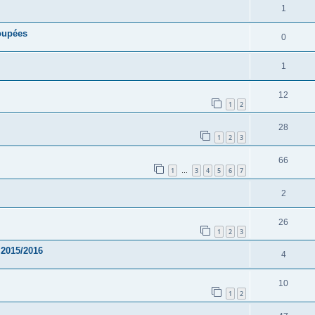
1
oupées
0
1
12
1
2
28
1
2
3
66
1
3
4
5
6
7
…
2
26
1
2
3
 2015/2016
4
10
1
2