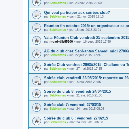
par
SebNantes
» lun. 23 nov. 2015 22:50
Qui veut participer aux soirées club?
par
SebNantes
» sam. 21 nov. 2015 12:13
Reunion fin octobre 2015: un organisateur se p
par
SebNantes
» jeu. 15 oct. 2015 23:21
Vala: Réunion Club vendredi 25 septembre 201
par
muad-dib85300
» mer. 16 sept. 2015 17:59
AG du club chez SebNantes Samedi midi 27/06
par
SebNantes
» lun. 22 juin 2015 06:24
Soirée Club vendredi 29/05/2015: Challans ou T
par
SebNantes
» mer. 27 mai 2015 17:35
Soirée club vendredi 22/05/2015: reportée au 29/
par
SebNantes
» lun. 18 mai 2015 20:55
Soirée du club 8: vendredi 24/04/2015
par
SebNantes
» mar. 21 avr. 2015 21:08
Soirée club 7: vendredi 27/03/15
par
SebNantes
» mar. 24 mars 2015 08:03
Soirée du club 6 : vendredi 27/02/15
par
SebNantes
» mar. 24 févr. 2015 06:38