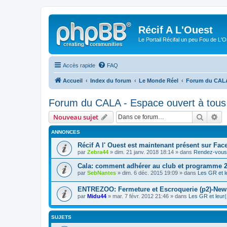
Récif A L'Ouest
Le Portail Récifal un peu Fou de L'
Accès rapide
FAQ
Accueil
Index du forum
Le Monde Réel
Forum du CALA 
Forum du CALA - Espace ouvert à tous
Recher
Re
Nouveau sujet
ANNONCES
Récif A l' Ouest est maintenant présent sur Fac
par
Zebra44
» dim. 21 janv. 2018 18:14 » dans
Rendez-vous 
Cala: comment adhérer au club et programme 
par
SebNantes
» dim. 6 déc. 2015 19:09 » dans
Les GR et l
ENTREZOO: Fermeture et Escroquerie (p2)-New
par
Midu44
» mar. 7 févr. 2012 21:46 » dans
Les GR et leur(
SUJETS