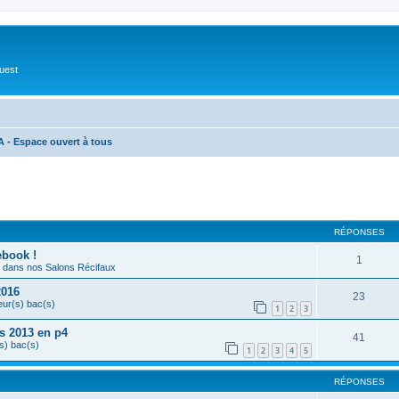
Ouest
- Espace ouvert à tous
cher
cherche avancée
RÉPONSES
ebook !
1
dans nos Salons Récifaux
2016
23
eur(s) bac(s)
1
2
3
s 2013 en p4
41
s) bac(s)
1
2
3
4
5
RÉPONSES