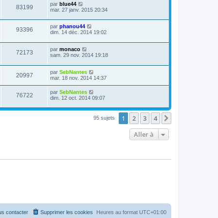
par
blue44
83199
mar. 27 janv. 2015 20:34
par
phanou44
93396
dim. 14 déc. 2014 19:02
par
monaco
72173
sam. 29 nov. 2014 19:18
par
SebNantes
20997
mar. 18 nov. 2014 14:37
par
SebNantes
76722
dim. 12 oct. 2014 09:07
1
2
3
4
Suivante
95 sujets
Aller à
s contacter
Supprimer les cookies
Heures au format
UTC+01:00