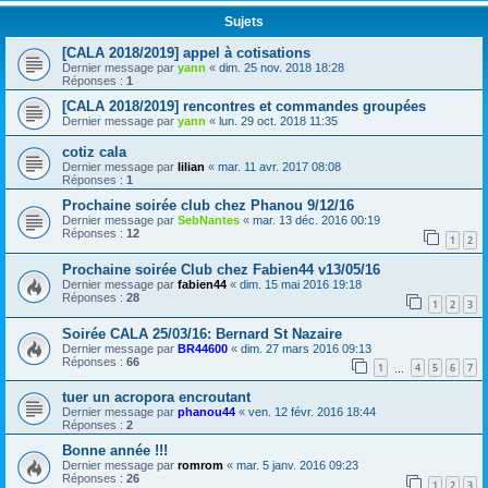
Sujets
[CALA 2018/2019] appel à cotisations
Dernier message par
yann
«
dim. 25 nov. 2018 18:28
Réponses :
1
[CALA 2018/2019] rencontres et commandes groupées
Dernier message par
yann
«
lun. 29 oct. 2018 11:35
cotiz cala
Dernier message par
lilian
«
mar. 11 avr. 2017 08:08
Réponses :
1
Prochaine soirée club chez Phanou 9/12/16
Dernier message par
SebNantes
«
mar. 13 déc. 2016 00:19
Réponses :
12
1
2
Prochaine soirée Club chez Fabien44 v13/05/16
Dernier message par
fabien44
«
dim. 15 mai 2016 19:18
Réponses :
28
1
2
3
Soirée CALA 25/03/16: Bernard St Nazaire
Dernier message par
BR44600
«
dim. 27 mars 2016 09:13
Réponses :
66
1
4
5
6
7
…
tuer un acropora encroutant
Dernier message par
phanou44
«
ven. 12 févr. 2016 18:44
Réponses :
2
Bonne année !!!
Dernier message par
romrom
«
mar. 5 janv. 2016 09:23
Réponses :
26
1
2
3