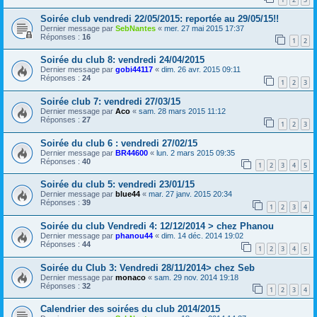
Soirée club vendredi 22/05/2015: reportée au 29/05/15!!
Dernier message par
SebNantes
«
mer. 27 mai 2015 17:37
Réponses :
16
1
2
Soirée du club 8: vendredi 24/04/2015
Dernier message par
gobi44117
«
dim. 26 avr. 2015 09:11
Réponses :
24
1
2
3
Soirée club 7: vendredi 27/03/15
Dernier message par
Aco
«
sam. 28 mars 2015 11:12
Réponses :
27
1
2
3
Soirée du club 6 : vendredi 27/02/15
Dernier message par
BR44600
«
lun. 2 mars 2015 09:35
Réponses :
40
1
2
3
4
5
Soirée du club 5: vendredi 23/01/15
Dernier message par
blue44
«
mar. 27 janv. 2015 20:34
Réponses :
39
1
2
3
4
Soirée du club Vendredi 4: 12/12/2014 > chez Phanou
Dernier message par
phanou44
«
dim. 14 déc. 2014 19:02
Réponses :
44
1
2
3
4
5
Soirée du Club 3: Vendredi 28/11/2014> chez Seb
Dernier message par
monaco
«
sam. 29 nov. 2014 19:18
Réponses :
32
1
2
3
4
Calendrier des soirées du club 2014/2015