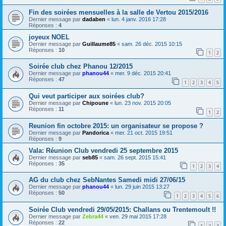
Fin des soirées mensuelles à la salle de Vertou 2015/2016
Dernier message par
dadaben
«
lun. 4 janv. 2016 17:28
Réponses :
4
joyeux NOEL
Dernier message par
Guillaume85
«
sam. 26 déc. 2015 10:15
Réponses :
10
1
2
Soirée club chez Phanou 12/2015
Dernier message par
phanou44
«
mer. 9 déc. 2015 20:41
Réponses :
47
1
2
3
4
5
Qui veut participer aux soirées club?
Dernier message par
Chipoune
«
lun. 23 nov. 2015 20:05
Réponses :
11
1
2
Reunion fin octobre 2015: un organisateur se propose ?
Dernier message par
Pandorica
«
mer. 21 oct. 2015 19:51
Réponses :
9
Vala: Réunion Club vendredi 25 septembre 2015
Dernier message par
seb85
«
sam. 26 sept. 2015 15:41
Réponses :
35
1
2
3
4
AG du club chez SebNantes Samedi midi 27/06/15
Dernier message par
phanou44
«
lun. 29 juin 2015 13:27
Réponses :
50
1
2
3
4
5
6
Soirée Club vendredi 29/05/2015: Challans ou Trentemoult !!
Dernier message par
Zebra44
«
ven. 29 mai 2015 17:28
Réponses :
22
1
2
3