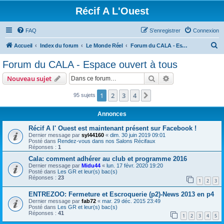
Récif A L'Ouest
FAQ
S’enregistrer
Connexion
R
Accueil
Index du forum
Le Monde Réel
Forum du CALA - Espace ouvert à tous
e
Forum du CALA - Espace ouvert à tous
c
Rechercher
Recherche avanc
Nouveau sujet
h
e
1
2
3
4
Suivante
95 sujets
r
Annonces
c
Récif A l' Ouest est maintenant présent sur Facebook !
h
Dernier message par
syl44160
«
dim. 30 juin 2019 09:01
Posté dans
Rendez-vous dans nos Salons Récifaux
e
Réponses :
1
r
Cala: comment adhérer au club et programme 2016
Dernier message par
Midu44
«
lun. 17 févr. 2020 19:20
Posté dans
Les GR et leur(s) bac(s)
Réponses :
23
1
2
3
ENTREZOO: Fermeture et Escroquerie (p2)-News 2013 en p4
Dernier message par
fab72
«
mar. 29 déc. 2015 23:49
Posté dans
Les GR et leur(s) bac(s)
Réponses :
41
1
2
3
4
5