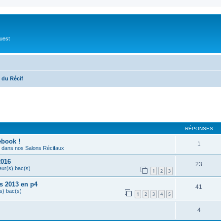
Ouest
 du Récif
cher
cherche avancée
RÉPONSES
ebook !
1
dans nos Salons Récifaux
2016
23
eur(s) bac(s)
1
2
3
s 2013 en p4
41
s) bac(s)
1
2
3
4
5
4