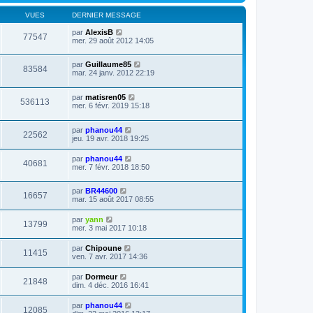
VUES
DERNIER MESSAGE
par
AlexisB
77547
mer. 29 août 2012 14:05
par
Guillaume85
83584
mar. 24 janv. 2012 22:19
par
matisren05
536113
mer. 6 févr. 2019 15:18
par
phanou44
22562
jeu. 19 avr. 2018 19:25
par
phanou44
40681
mer. 7 févr. 2018 18:50
par
BR44600
16657
mar. 15 août 2017 08:55
par
yann
13799
mer. 3 mai 2017 10:18
par
Chipoune
11415
ven. 7 avr. 2017 14:36
par
Dormeur
21848
dim. 4 déc. 2016 16:41
par
phanou44
12085