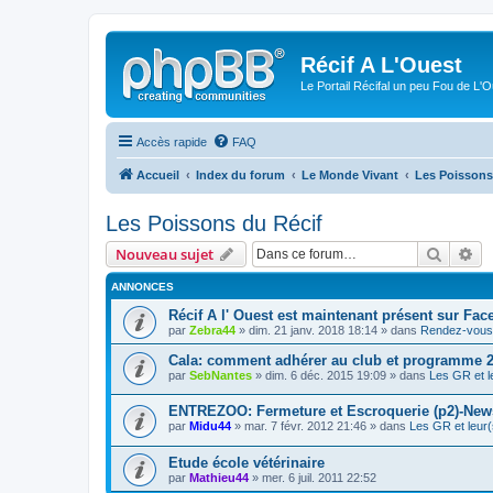
Récif A L'Ouest
Le Portail Récifal un peu Fou de L'
Accès rapide
FAQ
Accueil
Index du forum
Le Monde Vivant
Les Poissons
Les Poissons du Récif
Recher
Re
Nouveau sujet
ANNONCES
Récif A l' Ouest est maintenant présent sur Fac
par
Zebra44
» dim. 21 janv. 2018 18:14 » dans
Rendez-vous 
Cala: comment adhérer au club et programme 
par
SebNantes
» dim. 6 déc. 2015 19:09 » dans
Les GR et l
ENTREZOO: Fermeture et Escroquerie (p2)-New
par
Midu44
» mar. 7 févr. 2012 21:46 » dans
Les GR et leur(
Etude école vétérinaire
par
Mathieu44
» mer. 6 juil. 2011 22:52