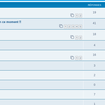
RÉPONSES
19
1
2
n ce moment !!
41
1
2
3
4
5
18
1
2
4
16
1
2
3
2
0
7
1