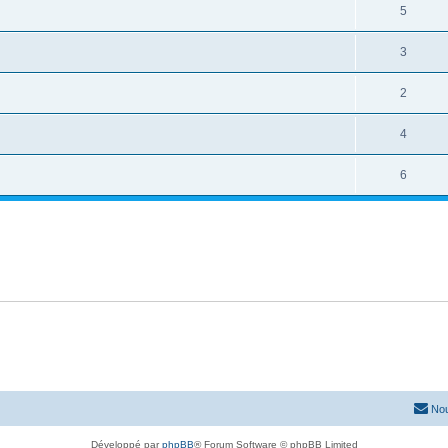
5
3
2
4
6
Nou
Développé par
phpBB
® Forum Software © phpBB Limited