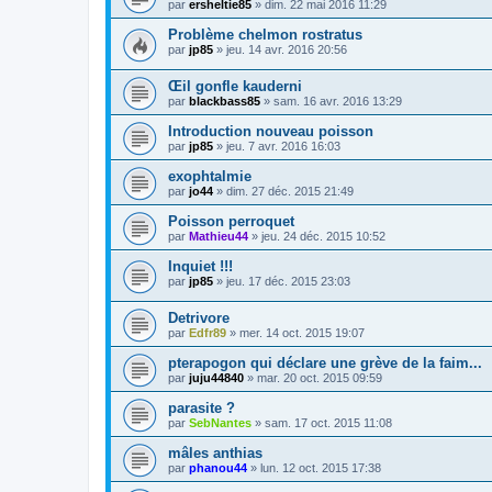
par
ersheltie85
» dim. 22 mai 2016 11:29
Problème chelmon rostratus
par
jp85
» jeu. 14 avr. 2016 20:56
Œil gonfle kauderni
par
blackbass85
» sam. 16 avr. 2016 13:29
Introduction nouveau poisson
par
jp85
» jeu. 7 avr. 2016 16:03
exophtalmie
par
jo44
» dim. 27 déc. 2015 21:49
Poisson perroquet
par
Mathieu44
» jeu. 24 déc. 2015 10:52
Inquiet !!!
par
jp85
» jeu. 17 déc. 2015 23:03
Detrivore
par
Edfr89
» mer. 14 oct. 2015 19:07
pterapogon qui déclare une grève de la faim...
par
juju44840
» mar. 20 oct. 2015 09:59
parasite ?
par
SebNantes
» sam. 17 oct. 2015 11:08
mâles anthias
par
phanou44
» lun. 12 oct. 2015 17:38