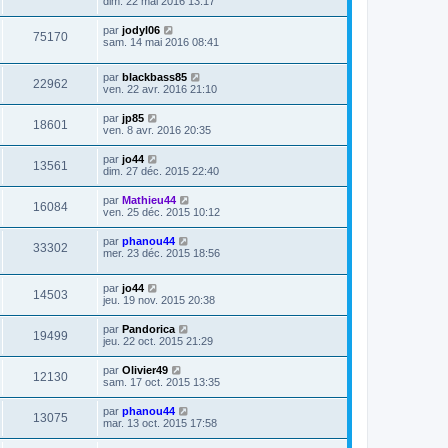
dim. 22 mai 2016 13:17
par
jodyl06
75170
sam. 14 mai 2016 08:41
par
blackbass85
22962
ven. 22 avr. 2016 21:10
par
jp85
18601
ven. 8 avr. 2016 20:35
par
jo44
13561
dim. 27 déc. 2015 22:40
par
Mathieu44
16084
ven. 25 déc. 2015 10:12
par
phanou44
33302
mer. 23 déc. 2015 18:56
par
jo44
14503
jeu. 19 nov. 2015 20:38
par
Pandorica
19499
jeu. 22 oct. 2015 21:29
par
Olivier49
12130
sam. 17 oct. 2015 13:35
par
phanou44
13075
mar. 13 oct. 2015 17:58