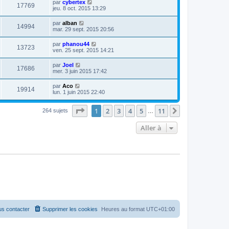
par
cybertex
17769
jeu. 8 oct. 2015 13:29
par
alban
14994
mar. 29 sept. 2015 20:56
par
phanou44
13723
ven. 25 sept. 2015 14:21
par
Joel
17686
mer. 3 juin 2015 17:42
par
Aco
19914
lun. 1 juin 2015 22:40
Page
1
sur
11
1
2
3
4
5
11
Suivante
264 sujets
…
Aller à
s contacter
Supprimer les cookies
Heures au format
UTC+01:00