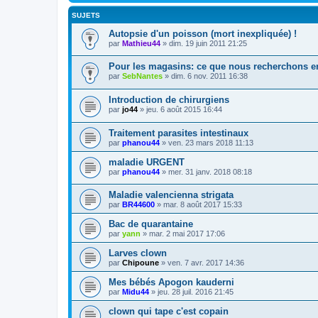
SUJETS
Autopsie d'un poisson (mort inexpliquée) !
par
Mathieu44
» dim. 19 juin 2011 21:25
Pour les magasins: ce que nous recherchons e
par
SebNantes
» dim. 6 nov. 2011 16:38
Introduction de chirurgiens
par
jo44
» jeu. 6 août 2015 16:44
Traitement parasites intestinaux
par
phanou44
» ven. 23 mars 2018 11:13
maladie URGENT
par
phanou44
» mer. 31 janv. 2018 08:18
Maladie valencienna strigata
par
BR44600
» mar. 8 août 2017 15:33
Bac de quarantaine
par
yann
» mar. 2 mai 2017 17:06
Larves clown
par
Chipoune
» ven. 7 avr. 2017 14:36
Mes bébés Apogon kauderni
par
Midu44
» jeu. 28 juil. 2016 21:45
clown qui tape c'est copain