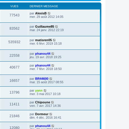
VUES
DERNIER MESSAGE
par
AlexisB
77543
mer. 29 août 2012 14:05
par
Guillaume85
83562
mar. 24 janv. 2012 22:19
par
matisren05
535932
mer. 6 févr. 2019 15:18
par
phanou44
22558
jeu. 19 avr. 2018 19:25
par
phanou44
40677
mer. 7 févr. 2018 18:50
par
BR44600
16657
mar. 15 août 2017 08:55
par
yann
13796
mer. 3 mai 2017 10:18
par
Chipoune
11411
ven. 7 avr. 2017 14:36
par
Dormeur
21846
dim. 4 déc. 2016 16:41
par
phanou44
12080