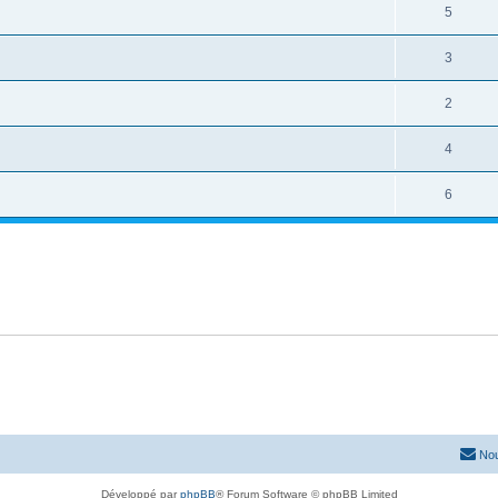
5
3
2
4
6
Nou
Développé par
phpBB
® Forum Software © phpBB Limited