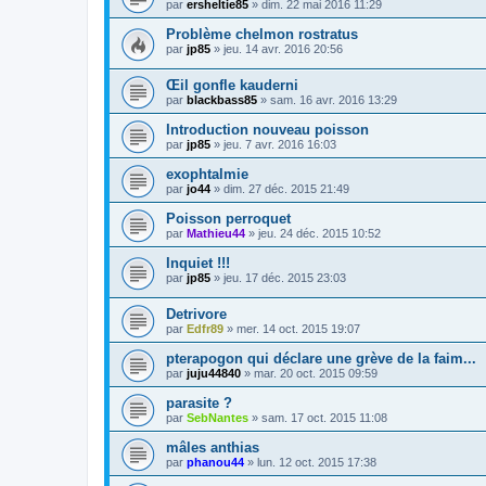
par
ersheltie85
» dim. 22 mai 2016 11:29
Problème chelmon rostratus
par
jp85
» jeu. 14 avr. 2016 20:56
Œil gonfle kauderni
par
blackbass85
» sam. 16 avr. 2016 13:29
Introduction nouveau poisson
par
jp85
» jeu. 7 avr. 2016 16:03
exophtalmie
par
jo44
» dim. 27 déc. 2015 21:49
Poisson perroquet
par
Mathieu44
» jeu. 24 déc. 2015 10:52
Inquiet !!!
par
jp85
» jeu. 17 déc. 2015 23:03
Detrivore
par
Edfr89
» mer. 14 oct. 2015 19:07
pterapogon qui déclare une grève de la faim...
par
juju44840
» mar. 20 oct. 2015 09:59
parasite ?
par
SebNantes
» sam. 17 oct. 2015 11:08
mâles anthias
par
phanou44
» lun. 12 oct. 2015 17:38