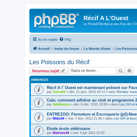
Récif A L'Ouest
Le Portail Récifal un peu Fou de L'
Accès rapide
FAQ
Accueil
Index du forum
Le Monde Vivant
Les Poissons
Les Poissons du Récif
Recher
Re
Nouveau sujet
ANNONCES
Récif A l' Ouest est maintenant présent sur Fac
par
Zebra44
» dim. 21 janv. 2018 18:14 » dans
Rendez-vous 
Cala: comment adhérer au club et programme 
par
SebNantes
» dim. 6 déc. 2015 19:09 » dans
Les GR et l
ENTREZOO: Fermeture et Escroquerie (p2)-New
par
Midu44
» mar. 7 févr. 2012 21:46 » dans
Les GR et leur(
Etude école vétérinaire
par
Mathieu44
» mer. 6 juil. 2011 22:52