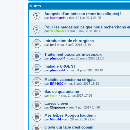
SUJETS
Autopsie d'un poisson (mort inexpliquée) !
par
Mathieu44
» dim. 19 juin 2011 21:25
Pour les magasins: ce que nous recherchons e
par
SebNantes
» dim. 6 nov. 2011 16:38
Introduction de chirurgiens
par
jo44
» jeu. 6 août 2015 16:44
Traitement parasites intestinaux
par
phanou44
» ven. 23 mars 2018 11:13
maladie URGENT
par
phanou44
» mer. 31 janv. 2018 08:18
Maladie valencienna strigata
par
BR44600
» mar. 8 août 2017 15:33
Bac de quarantaine
par
yann
» mar. 2 mai 2017 17:06
Larves clown
par
Chipoune
» ven. 7 avr. 2017 14:36
Mes bébés Apogon kauderni
par
Midu44
» jeu. 28 juil. 2016 21:45
clown qui tape c'est copain