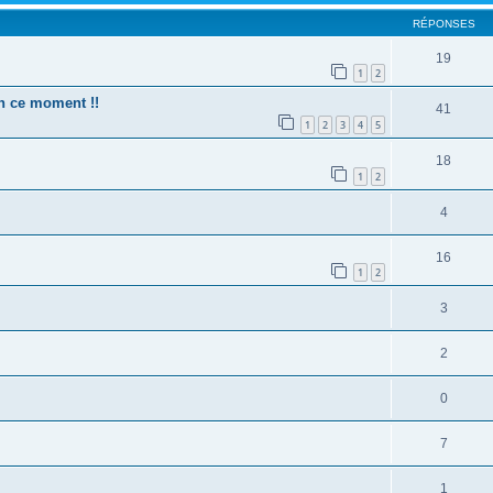
RÉPONSES
19
1
2
n ce moment !!
41
1
2
3
4
5
18
1
2
4
16
1
2
3
2
0
7
1