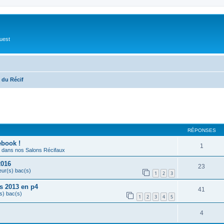
Ouest
 du Récif
cher
cherche avancée
RÉPONSES
ebook !
1
dans nos Salons Récifaux
2016
23
eur(s) bac(s)
1
2
3
s 2013 en p4
41
s) bac(s)
1
2
3
4
5
4