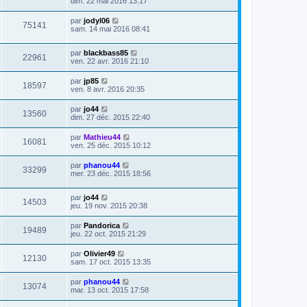
dim. 22 mai 2016 13:17
par
jodyl06
75141
sam. 14 mai 2016 08:41
par
blackbass85
22961
ven. 22 avr. 2016 21:10
par
jp85
18597
ven. 8 avr. 2016 20:35
par
jo44
13560
dim. 27 déc. 2015 22:40
par
Mathieu44
16081
ven. 25 déc. 2015 10:12
par
phanou44
33299
mer. 23 déc. 2015 18:56
par
jo44
14503
jeu. 19 nov. 2015 20:38
par
Pandorica
19489
jeu. 22 oct. 2015 21:29
par
Olivier49
12130
sam. 17 oct. 2015 13:35
par
phanou44
13074
mar. 13 oct. 2015 17:58