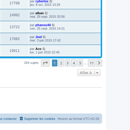
par
cybertex
17768
jeu. 8 oct. 2015 13:29
par
alban
14992
mar. 29 sept. 2015 20:56
par
phanou44
13722
ven. 25 sept. 2015 14:21
par
Joel
17682
mer. 3 juin 2015 17:42
par
Aco
19911
lun. 1 juin 2015 22:40
Page
1
sur
11
1
2
3
4
5
11
Suivante
264 sujets
…
Aller à
s contacter
Supprimer les cookies
Heures au format
UTC+01:00