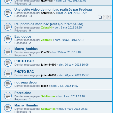
Dernier message par
gwendall
«
sam. 23 nov. 2013 21:02
Réponses :
2
Une petite video de mon bac realisée par Fredeau
Dernier message par
seblt44470
«
mar. 22 oct. 2013 19:22
Réponses :
11
1
2
Re: photo de mon bac (edit ajout rampe led)
Dernier message par
Zebra44
«
ven. 3 mai 2013 18:20
Réponses :
9
Eau douce
Dernier message par
Zebra44
«
sam. 20 avr. 2013 22:15
Réponses :
2
Macro_Anthias
Dernier message par
Oss27
«
lun. 25 févr. 2013 11:10
Réponses :
3
PHOTO BAC
Dernier message par
julien44690
«
dim. 20 janv. 2013 16:06
PHOTO BAC
Dernier message par
julien44690
«
dim. 20 janv. 2013 15:57
nouveau decor
Dernier message par
lecoz
«
sam. 7 juil. 2012 14:57
Porcelaine
Dernier message par
SebNantes
«
lun. 9 avr. 2012 22:28
Réponses :
1
Macro_Humilis
Dernier message par
SebNantes
«
mar. 6 mars 2012 20:23
Réponses :
4