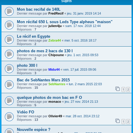
Sujets
Mon bac recifal de 140L
Dernier message par
FredRecif
«
jeu. 31 janv. 2019 14:14
Mon récifal 650 L sous Leds Type alpheus "maison"
Dernier message par
julien4ju
«
sam. 17 nov. 2018 12:44
Réponses :
7
Le récif en Egypte
Dernier message par
Zebra44
«
mer. 5 oct. 2016 18:17
Réponses :
2
photos de mes 2 bacs de 130 l
Dernier message par
Chipoune
«
jeu. 1 oct. 2015 09:53
Réponses :
2
photo 300 l
Dernier message par
Midu44
«
ven. 17 juil. 2015 09:06
Réponses :
3
Bac de SebNantes Mars 2015
Dernier message par
SebNantes
«
lun. 2 mars 2015 22:03
Réponses :
15
1
2
quelque photos de mon bac en F O
Dernier message par
monaco
«
jeu. 27 nov. 2014 21:13
Réponses :
5
Vidéo FO
Dernier message par
Olivier49
«
mar. 28 oct. 2014 23:12
Réponses :
13
1
2
Nouvelle espèce ?