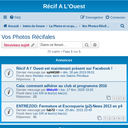
Récif A L'Ouest
FAQ
S’enregistrer
Connexion
R
Accueil
Index du forum
La Photo et ce qui se fait ailleurs
Vos Photos Récifales
e
Vos Photos Récifales
c
Rechercher
Recherche avanc
Nouveau sujet
h
25 sujets • Page
1
sur
1
e
Annonces
r
c
Récif A l' Ouest est maintenant présent sur Facebook !
Dernier message par
syl44160
«
dim. 30 juin 2019 09:01
h
Posté dans
Rendez-vous dans nos Salons Récifaux
Réponses :
1
e
Cala: comment adhérer au club et programme 2016
r
Dernier message par
Midu44
«
lun. 17 févr. 2020 19:20
Posté dans
Les GR et leur(s) bac(s)
Réponses :
23
1
2
3
ENTREZOO: Fermeture et Escroquerie (p2)-News 2013 en p4
Dernier message par
fab72
«
mar. 29 déc. 2015 23:49
Posté dans
Les GR et leur(s) bac(s)
Réponses :
41
1
2
3
4
5