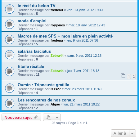
le récif du belon TV
Dernier message par
fredeau
«
ven. 13 janv. 2012 19:47
Réponses :
5
mode d'emploi
Dernier message par
royjones
«
mar. 10 janv. 2012 17:43
Réponses :
1
Macros de mes SPS + mon labre en plein activité
Dernier message par
fredeau
«
jeu. 9 juin 2011 07:36
Réponses :
5
salarias fasciatus
Dernier message par
Zebra44
«
sam. 9 avr. 2011 12:18
Réponses :
6
Etoile récifale
Dernier message par
Zebra44
«
jeu. 7 avr. 2011 18:13
Réponses :
11
1
2
Oursin : Tripneuste gratilla
Dernier message par
Oss27
«
mer. 23 mars 2011 11:49
Réponses :
4
Les rencontres de nos coraux
Dernier message par
Algae
«
lun. 21 mars 2011 19:22
Réponses :
2
Nouveau sujet
25 sujets • Page
1
sur
1
Aller à