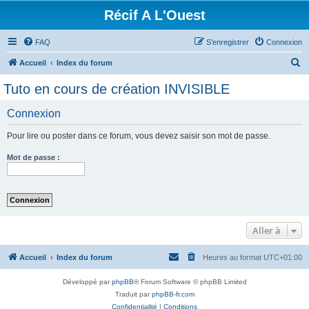
Récif A L'Ouest
FAQ
S’enregistrer
Connexion
R
Accueil
Index du forum
e
Tuto en cours de création INVISIBLE
c
Connexion
h
e
Pour lire ou poster dans ce forum, vous devez saisir son mot de passe.
r
Mot de passe :
c
h
e
r
Aller à
Accueil
Index du forum
Heures au format
UTC+01:00
Développé par
phpBB
® Forum Software © phpBB Limited
Traduit par
phpBB-fr.com
Confidentialité
|
Conditions