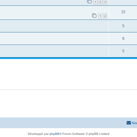
1
2
3
15
1
2
5
8
5
Nou
Développé par
phpBB
® Forum Software © phpBB Limited