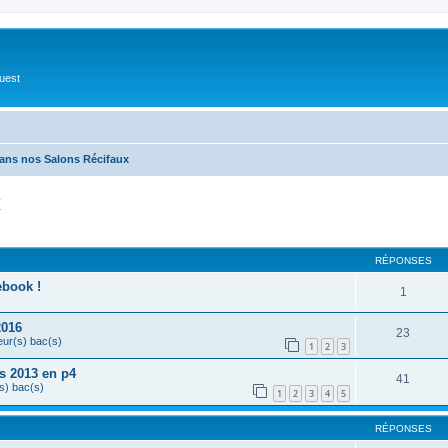
Ouest
ans nos Salons Récifaux
x
cher
cherche avancée
RÉPONSES
ebook !
1
2016
23
eur(s) bac(s)
1
2
3
s 2013 en p4
41
s) bac(s)
1
2
3
4
5
RÉPONSES