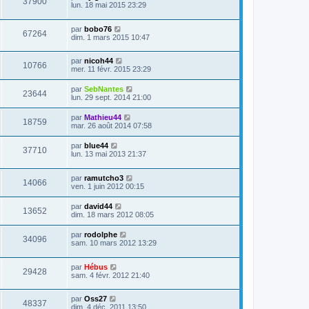
37900
lun. 18 mai 2015 23:29
par
bobo76
67264
dim. 1 mars 2015 10:47
par
nicoh44
10766
mer. 11 févr. 2015 23:29
par
SebNantes
23644
lun. 29 sept. 2014 21:00
par
Mathieu44
18759
mar. 26 août 2014 07:58
par
blue44
37710
lun. 13 mai 2013 21:37
par
ramutcho3
14066
ven. 1 juin 2012 00:15
par
david44
13652
dim. 18 mars 2012 08:05
par
rodolphe
34096
sam. 10 mars 2012 13:29
par
Hébus
29428
sam. 4 févr. 2012 21:40
par
Oss27
48337
dim. 4 déc. 2011 13:50