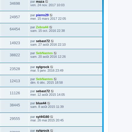
par
maza
34698
ven. 24 nov. 2017 10:03
par
pierro29
24957
mer. 15 mars 2017 22:05
par
Zebra44
64454
sam. 15 oct. 2016 22:38
par
sebast72
14923
sam. 27 août 2016 22:10
par
SebNantes
38822
sam. 20 août 2016 12:26
par
sylgrock
23528
mar. 5 janv. 2016 23:49
par
SebNantes
12413
dim. 6 déc. 2015 18:58
par
sebast72
11126
mer. 12 août 2015 14:05
par
blue44
38445
sam. 8 août 2015 11:39
par
syl44160
29555
mar. 26 mai 2015 20:45
par
sylgrock