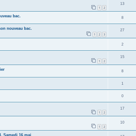
13
1
2
ouveau bac.
8
son nouveau bac.
27
1
2
3
2
15
1
2
ier
8
1
0
17
1
2
10
1
2
0L Samedi 16 mai