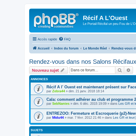
Récif A L'Ouest
Le Portail Récifal un peu Fou de L'
Accès rapide
FAQ
Accueil
Index du forum
Le Monde Réel
Rendez-vous d
Rendez-vous dans nos Salons Récifau
Recher
Re
Nouveau sujet
ANNONCES
Récif A l' Ouest est maintenant présent sur Fac
par
Zebra44
» dim. 21 janv. 2018 18:14
Cala: comment adhérer au club et programme 
par
SebNantes
» dim. 6 déc. 2015 19:09 » dans
Les GR et l
ENTREZOO: Fermeture et Escroquerie (p2)-New
par
Midu44
» mar. 7 févr. 2012 21:46 » dans
Les GR et leur(
SUJETS