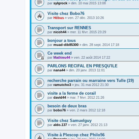
par
sylgrock
» dim. 10 mai 2015 13:08
Visite chez Bobo76
par
Hébus
» ven. 27 déc. 2013 10:26
Transport sur RENNES
par
nicoh44
» mer. 11 févr. 2015 23:29
bonjour a tous
par
muad-dib85300
» dim. 28 sept. 2014 17:18
Ce week end
par
Mathieu44
» ven. 22 août 2014 17:22
PARLONS RECIFAL EN PRESQU'ILE
par
nana44
» dim. 20 janv. 2013 11:01
recherche parrain ou marraine vers Tulle (19)
par
ramutcho3
» jeu. 31 mai 2012 21:30
visite a la ferme de corail
par
david44
» mar. 7 févr. 2012 21:26
besoin de deux bras
par
bobo76
» ven. 2 mars 2012 12:18
Visite chez Samuelguy
par
aldo.137
» ven. 27 janv. 2012 21:13
Visite à Plescop chez Philo56