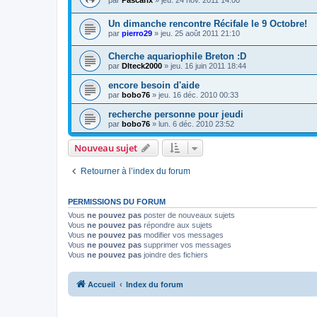
par
Pascarix
» jeu. 24 nov. 2011 14:00
Un dimanche rencontre Récifale le 9 Octobre!
par
pierro29
» jeu. 25 août 2011 21:10
Cherche aquariophile Breton :D
par
Dlteck2000
» jeu. 16 juin 2011 18:44
encore besoin d'aide
par
bobo76
» jeu. 16 déc. 2010 00:33
recherche personne pour jeudi
par
bobo76
» lun. 6 déc. 2010 23:52
Nouveau sujet
Retourner à l’index du forum
PERMISSIONS DU FORUM
Vous
ne pouvez pas
poster de nouveaux sujets
Vous
ne pouvez pas
répondre aux sujets
Vous
ne pouvez pas
modifier vos messages
Vous
ne pouvez pas
supprimer vos messages
Vous
ne pouvez pas
joindre des fichiers
Accueil
Index du forum