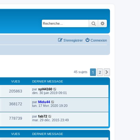
Rechercher
Recherche avancé
S’enregistrer
Connexion
1
2
Suivante
45 sujets
VUES
DERNIER MESSAGE
par
syl44160
205863
dim. 30 juin 2019 09:01
par
Midu44
368172
lun. 17 févr. 2020 19:20
par
fab72
778739
mar. 29 déc. 2015 23:49
VUES
DERNIER MESSAGE