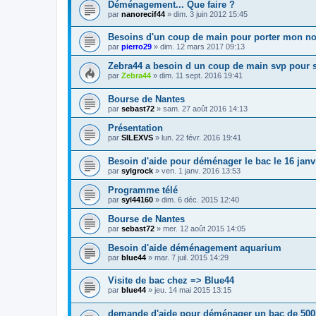
Déménagement... Que faire ?
par
nanorecif44
» dim. 3 juin 2012 15:45
Besoins d'un coup de main pour porter mon n
par
pierro29
» dim. 12 mars 2017 09:13
Zebra44 a besoin d un coup de main svp pour 
par
Zebra44
» dim. 11 sept. 2016 19:41
Bourse de Nantes
par
sebast72
» sam. 27 août 2016 14:13
Présentation
par
SILEXVS
» lun. 22 févr. 2016 19:41
Besoin d'aide pour déménager le bac le 16 janv
par
sylgrock
» ven. 1 janv. 2016 13:53
Programme télé
par
syl44160
» dim. 6 déc. 2015 12:40
Bourse de Nantes
par
sebast72
» mer. 12 août 2015 14:05
Besoin d'aide déménagement aquarium
par
blue44
» mar. 7 juil. 2015 14:29
Visite de bac chez => Blue44
par
blue44
» jeu. 14 mai 2015 13:15
demande d'aide pour déménager un bac de 50