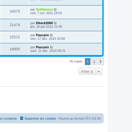
par
SebNantes
34573
ven. 7 oct. 2011 19:53
par
Dlteck2000
21474
jeu. 16 juin 2011 21:49
par
Pascarix
22512
ven. 17 déc. 2010 10:08
par
Pascarix
18005
sam. 11 déc. 2010 08:21
1
2
Suivante
45 sujets
Aller à
s contacter
Supprimer les cookies
Heures au format
UTC+01:00