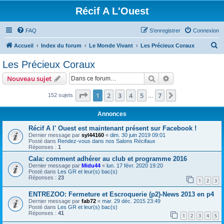
Récif A L'Ouest
FAQ
S’enregistrer
Connexion
R
Accueil
Index du forum
Le Monde Vivant
Les Précieux Coraux
e
Les Précieux Coraux
c
Rechercher
Recherche avanc
Nouveau sujet
h
e
Page
1
sur
7
1
2
3
4
5
7
Suivante
152 sujets
…
r
Annonces
c
Récif A l' Ouest est maintenant présent sur Facebook !
h
Dernier message par
syl44160
«
dim. 30 juin 2019 09:01
Posté dans
Rendez-vous dans nos Salons Récifaux
e
Réponses :
1
r
Cala: comment adhérer au club et programme 2016
Dernier message par
Midu44
«
lun. 17 févr. 2020 19:20
Posté dans
Les GR et leur(s) bac(s)
Réponses :
23
1
2
3
ENTREZOO: Fermeture et Escroquerie (p2)-News 2013 en p4
Dernier message par
fab72
«
mar. 29 déc. 2015 23:49
Posté dans
Les GR et leur(s) bac(s)
Réponses :
41
1
2
3
4
5