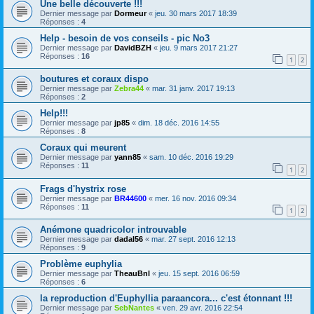
Une belle découverte !!!
Dernier message par
Dormeur
«
jeu. 30 mars 2017 18:39
Réponses :
4
Help - besoin de vos conseils - pic No3
Dernier message par
DavidBZH
«
jeu. 9 mars 2017 21:27
Réponses :
16
1
2
boutures et coraux dispo
Dernier message par
Zebra44
«
mar. 31 janv. 2017 19:13
Réponses :
2
Help!!!
Dernier message par
jp85
«
dim. 18 déc. 2016 14:55
Réponses :
8
Coraux qui meurent
Dernier message par
yann85
«
sam. 10 déc. 2016 19:29
Réponses :
11
1
2
Frags d'hystrix rose
Dernier message par
BR44600
«
mer. 16 nov. 2016 09:34
Réponses :
11
1
2
Anémone quadricolor introuvable
Dernier message par
dadal56
«
mar. 27 sept. 2016 12:13
Réponses :
9
Problème euphylia
Dernier message par
TheauBnl
«
jeu. 15 sept. 2016 06:59
Réponses :
6
la reproduction d'Euphyllia paraancora... c'est étonnant !!!
Dernier message par
SebNantes
«
ven. 29 avr. 2016 22:54