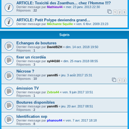
ARTICLE: Toxicité des Zoanthus... chez l'Homme !!!?
Dernier message par
Mathieu44
«
mer. 23 janv. 2013 22:30
Réponses :
22
1
2
3
ARTICLE: Petit Polype deviendra grand...
Dernier message par
Méchante Squille
«
ven. 6 févr. 2009 23:23
Sujets
Echanges de boutures
Dernier message par
DavidBZH
«
dim. 14 oct. 2018 19:50
Réponses :
1
fixer un ricordéa
Dernier message par
syl44160
«
dim. 25 mars 2018 08:55
Réponses :
3
Nécrose ?
Dernier message par
yann85
«
jeu. 3 août 2017 15:31
Réponses :
10
1
2
émission TV
Dernier message par
Zebra44
«
ven. 9 juin 2017 10:51
Réponses :
1
Boutures disponibles
Dernier message par
yann85
«
jeu. 20 avr. 2017 08:51
Réponses :
2
Identification svp
Dernier message par
phanou44
«
ven. 7 avr. 2017 18:18
Réponses :
8