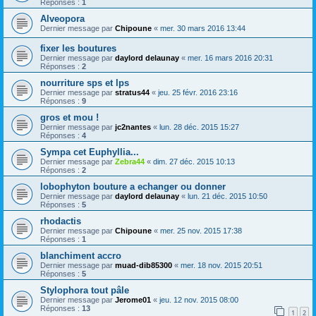
Réponses :
1
Alveopora
Dernier message par
Chipoune
«
mer. 30 mars 2016 13:44
fixer les boutures
Dernier message par
daylord delaunay
«
mer. 16 mars 2016 20:31
Réponses :
2
nourriture sps et lps
Dernier message par
stratus44
«
jeu. 25 févr. 2016 23:16
Réponses :
9
gros et mou !
Dernier message par
jc2nantes
«
lun. 28 déc. 2015 15:27
Réponses :
4
Sympa cet Euphyllia...
Dernier message par
Zebra44
«
dim. 27 déc. 2015 10:13
Réponses :
2
lobophyton bouture a echanger ou donner
Dernier message par
daylord delaunay
«
lun. 21 déc. 2015 10:50
Réponses :
5
rhodactis
Dernier message par
Chipoune
«
mer. 25 nov. 2015 17:38
Réponses :
1
blanchiment accro
Dernier message par
muad-dib85300
«
mer. 18 nov. 2015 20:51
Réponses :
5
Stylophora tout pâle
Dernier message par
Jerome01
«
jeu. 12 nov. 2015 08:00
Réponses :
13
1
2