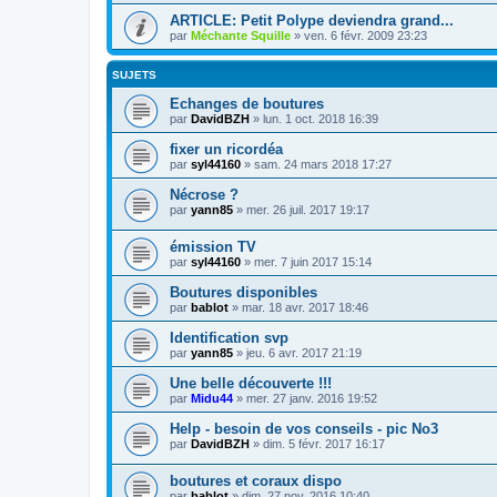
ARTICLE: Petit Polype deviendra grand...
par
Méchante Squille
» ven. 6 févr. 2009 23:23
SUJETS
Echanges de boutures
par
DavidBZH
» lun. 1 oct. 2018 16:39
fixer un ricordéa
par
syl44160
» sam. 24 mars 2018 17:27
Nécrose ?
par
yann85
» mer. 26 juil. 2017 19:17
émission TV
par
syl44160
» mer. 7 juin 2017 15:14
Boutures disponibles
par
bablot
» mar. 18 avr. 2017 18:46
Identification svp
par
yann85
» jeu. 6 avr. 2017 21:19
Une belle découverte !!!
par
Midu44
» mer. 27 janv. 2016 19:52
Help - besoin de vos conseils - pic No3
par
DavidBZH
» dim. 5 févr. 2017 16:17
boutures et coraux dispo
par
bablot
» dim. 27 nov. 2016 10:40