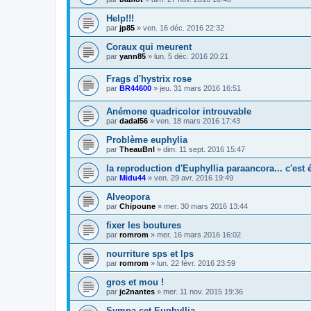
Help!!!
par
jp85
» ven. 16 déc. 2016 22:32
Coraux qui meurent
par
yann85
» lun. 5 déc. 2016 20:21
Frags d'hystrix rose
par
BR44600
» jeu. 31 mars 2016 16:51
Anémone quadricolor introuvable
par
dadal56
» ven. 18 mars 2016 17:43
Problème euphylia
par
TheauBnl
» dim. 11 sept. 2016 15:47
la reproduction d'Euphyllia paraancora... c'est é
par
Midu44
» ven. 29 avr. 2016 19:49
Alveopora
par
Chipoune
» mer. 30 mars 2016 13:44
fixer les boutures
par
romrom
» mer. 16 mars 2016 16:02
nourriture sps et lps
par
romrom
» lun. 22 févr. 2016 23:59
gros et mou !
par
jc2nantes
» mer. 11 nov. 2015 19:36
Sympa cet Euphyllia...