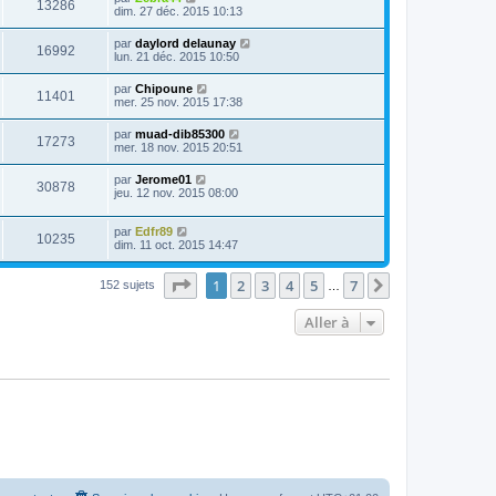
13286
dim. 27 déc. 2015 10:13
par
daylord delaunay
16992
lun. 21 déc. 2015 10:50
par
Chipoune
11401
mer. 25 nov. 2015 17:38
par
muad-dib85300
17273
mer. 18 nov. 2015 20:51
par
Jerome01
30878
jeu. 12 nov. 2015 08:00
par
Edfr89
10235
dim. 11 oct. 2015 14:47
Page
1
sur
7
1
2
3
4
5
7
Suivante
152 sujets
…
Aller à