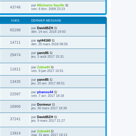
par
Méchante Squille
43746
ven. 6 févr. 2009 23:23
VUES
DERNIER MESSAGE
par
DavidBZH
65298
dim. 14 oct. 2018 19:50
par
syl44160
14711
dim. 25 mars 2018 08:55
par
yann85
29474
jeu. 3 août 2017 15:31
par
Zebra44
11611
ven. 9 juin 2017 10:51
par
yann85
13435
jeu. 20 avr. 2017 08:51
par
phanou44
22597
ven. 7 avr. 2017 18:18
par
Dormeur
16906
jeu. 30 mars 2017 18:39
par
DavidBZH
37241
jeu. 9 mars 2017 21:27
par
Zebra44
13914
mar. 31 janv. 2017 19:13