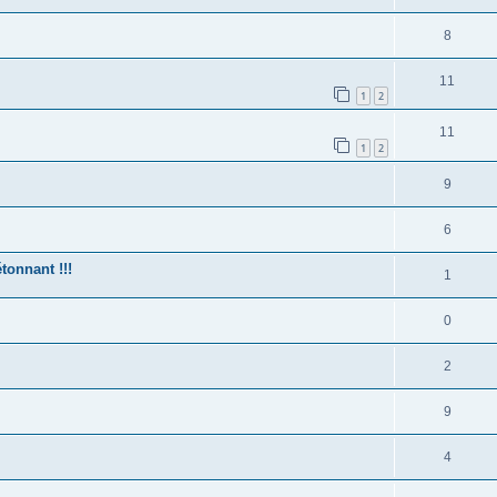
8
11
1
2
11
1
2
9
6
tonnant !!!
1
0
2
9
4