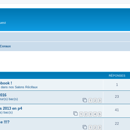
Ouest
 Coraux
cher
cherche avancée
RÉPONSES
ebook !
1
dans nos Salons Récifaux
2016
23
eur(s) bac(s)
1
2
3
s 2013 en p4
41
s) bac(s)
1
2
3
4
5
e !!!?
22
1
2
3