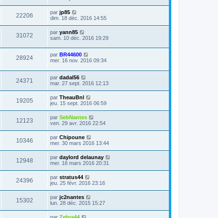
par
jp85
22206
dim. 18 déc. 2016 14:55
par
yann85
31072
sam. 10 déc. 2016 19:29
par
BR44600
28924
mer. 16 nov. 2016 09:34
par
dadal56
24371
mar. 27 sept. 2016 12:13
par
TheauBnl
19205
jeu. 15 sept. 2016 06:59
par
SebNantes
12123
ven. 29 avr. 2016 22:54
par
Chipoune
10346
mer. 30 mars 2016 13:44
par
daylord delaunay
12948
mer. 16 mars 2016 20:31
par
stratus44
24396
jeu. 25 févr. 2016 23:16
par
jc2nantes
15302
lun. 28 déc. 2015 15:27
par
Zebra44