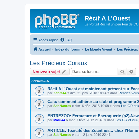
Récif A L'Ouest
Le Portail Récifal un peu Fou de L'
Accès rapide
FAQ
Accueil
Index du forum
Le Monde Vivant
Les Précieux
Les Précieux Coraux
Recher
Re
Nouveau sujet
ANNONCES
Récif A l' Ouest est maintenant présent sur Fac
par
Zebra44
» dim. 21 janv. 2018 18:14 » dans
Rendez-vous 
Cala: comment adhérer au club et programme 
par
SebNantes
» dim. 6 déc. 2015 19:09 » dans
Les GR et l
ENTREZOO: Fermeture et Escroquerie (p2)-New
par
Midu44
» mar. 7 févr. 2012 21:46 » dans
Les GR et leur(
ARTICLE: Toxicité des Zoanthus... chez l'Homm
par
SebNantes
» sam. 2 janv. 2010 22:41