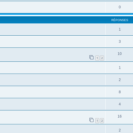
0
RÉPONSES
1
3
10
1
2
1
2
8
4
16
1
2
2