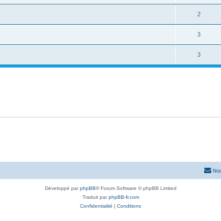
2
3
3
Nou
Développé par
phpBB
® Forum Software © phpBB Limited
Traduit par
phpBB-fr.com
Confidentialité
|
Conditions