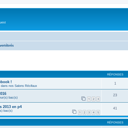
Ouest
vertébrés
cher
cherche avancée
RÉPONSES
ebook !
1
dans nos Salons Récifaux
2016
23
eur(s) bac(s)
1
2
3
s 2013 en p4
41
s) bac(s)
1
2
3
4
5
RÉPONSES