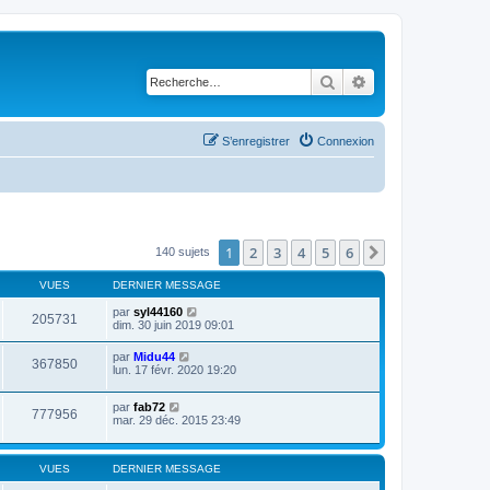
Rechercher
Recherche avancé
S’enregistrer
Connexion
1
2
3
4
5
6
Suivante
140 sujets
VUES
DERNIER MESSAGE
par
syl44160
205731
dim. 30 juin 2019 09:01
par
Midu44
367850
lun. 17 févr. 2020 19:20
par
fab72
777956
mar. 29 déc. 2015 23:49
VUES
DERNIER MESSAGE