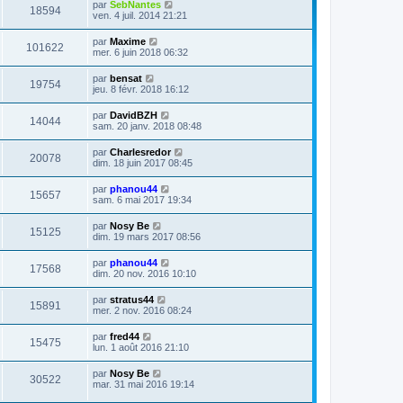
par
SebNantes
18594
ven. 4 juil. 2014 21:21
par
Maxime
101622
mer. 6 juin 2018 06:32
par
bensat
19754
jeu. 8 févr. 2018 16:12
par
DavidBZH
14044
sam. 20 janv. 2018 08:48
par
Charlesredor
20078
dim. 18 juin 2017 08:45
par
phanou44
15657
sam. 6 mai 2017 19:34
par
Nosy Be
15125
dim. 19 mars 2017 08:56
par
phanou44
17568
dim. 20 nov. 2016 10:10
par
stratus44
15891
mer. 2 nov. 2016 08:24
par
fred44
15475
lun. 1 août 2016 21:10
par
Nosy Be
30522
mar. 31 mai 2016 19:14