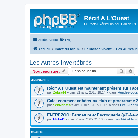
Récif A L'Ouest
Le Portail Récifal un peu Fou de L'
Accès rapide
FAQ
Accueil
Index du forum
Le Monde Vivant
Les Autres In
Les Autres Invertébrés
Recher
Re
Nouveau sujet
ANNONCES
Récif A l' Ouest est maintenant présent sur Fac
par
Zebra44
» dim. 21 janv. 2018 18:14 » dans
Rendez-vous 
Cala: comment adhérer au club et programme 
par
SebNantes
» dim. 6 déc. 2015 19:09 » dans
Les GR et l
ENTREZOO: Fermeture et Escroquerie (p2)-New
par
Midu44
» mar. 7 févr. 2012 21:46 » dans
Les GR et leur(
SUJETS