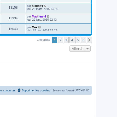
par
nicoh44
13158
jeu. 26 mars 2015 13:18
par
Mathieu44
13934
jeu. 22 janv. 2015 22:43
par
Max
15043
dim. 23 nov. 2014 17:52
1
2
3
4
5
6
Suivante
140 sujets
Aller à
s contacter
Supprimer les cookies
Heures au format
UTC+01:00