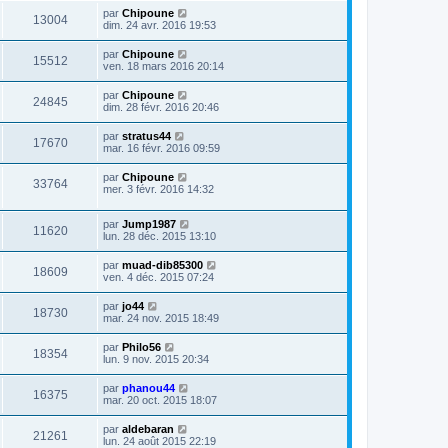
par
Chipoune
13004
dim. 24 avr. 2016 19:53
par
Chipoune
15512
ven. 18 mars 2016 20:14
par
Chipoune
24845
dim. 28 févr. 2016 20:46
par
stratus44
17670
mar. 16 févr. 2016 09:59
par
Chipoune
33764
mer. 3 févr. 2016 14:32
par
Jump1987
11620
lun. 28 déc. 2015 13:10
par
muad-dib85300
18609
ven. 4 déc. 2015 07:24
par
jo44
18730
mar. 24 nov. 2015 18:49
par
Philo56
18354
lun. 9 nov. 2015 20:34
par
phanou44
16375
mar. 20 oct. 2015 18:07
par
aldebaran
21261
lun. 24 août 2015 22:19