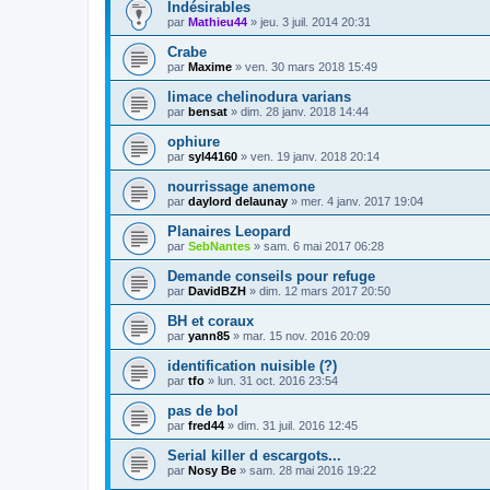
Indésirables
par
Mathieu44
» jeu. 3 juil. 2014 20:31
Crabe
par
Maxime
» ven. 30 mars 2018 15:49
limace chelinodura varians
par
bensat
» dim. 28 janv. 2018 14:44
ophiure
par
syl44160
» ven. 19 janv. 2018 20:14
nourrissage anemone
par
daylord delaunay
» mer. 4 janv. 2017 19:04
Planaires Leopard
par
SebNantes
» sam. 6 mai 2017 06:28
Demande conseils pour refuge
par
DavidBZH
» dim. 12 mars 2017 20:50
BH et coraux
par
yann85
» mar. 15 nov. 2016 20:09
identification nuisible (?)
par
tfo
» lun. 31 oct. 2016 23:54
pas de bol
par
fred44
» dim. 31 juil. 2016 12:45
Serial killer d escargots...
par
Nosy Be
» sam. 28 mai 2016 19:22