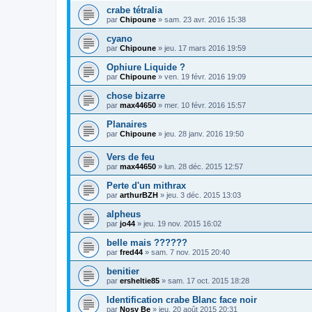
crabe tétralia
par
Chipoune
» sam. 23 avr. 2016 15:38
cyano
par
Chipoune
» jeu. 17 mars 2016 19:59
Ophiure Liquide ?
par
Chipoune
» ven. 19 févr. 2016 19:09
chose bizarre
par
max44650
» mer. 10 févr. 2016 15:57
Planaires
par
Chipoune
» jeu. 28 janv. 2016 19:50
Vers de feu
par
max44650
» lun. 28 déc. 2015 12:57
Perte d'un mithrax
par
arthurBZH
» jeu. 3 déc. 2015 13:03
alpheus
par
jo44
» jeu. 19 nov. 2015 16:02
belle mais ??????
par
fred44
» sam. 7 nov. 2015 20:40
benitier
par
ersheltie85
» sam. 17 oct. 2015 18:28
Identification crabe Blanc face noir
par
Nosy Be
» jeu. 20 août 2015 20:31